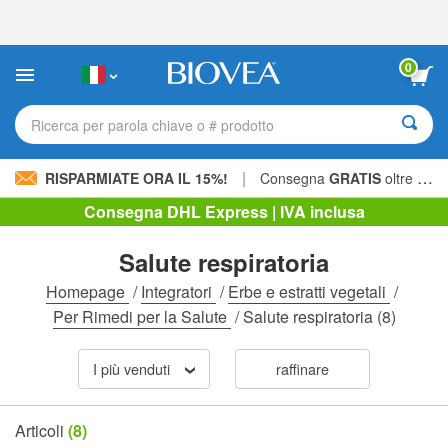
Nota:
questo
sito
Web
0
include
un
sistema
Ricerca per parola chiave o # prodotto
di
accessibilità.
|
RISPARMIATE ORA IL 15%!
Consegna
GRATIS
oltre 60,00 € »
Consegna DHL Express | IVA inclusa
Salute respiratoria
Homepage
/
Integratori
/
Erbe e estratti vegetali
/
Per Rimedi per la Salute
/
Salute respiratoria
(8)
I più venduti
raffinare
Articoli
(8)