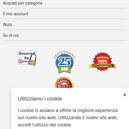
Acquisti per categoria
Il mio account
Aiuto
Su di noi
×
Utilizziamo i cookie
I cookie ci aiutano a offrire la migliore esperienza
Accessibilità
Termini d'uso
Tutela della privacy
sul nostro sito web. Utilizzando il nostro sito web,
Tutela della sicurezza
accetti l'utilizzo dei cookie.