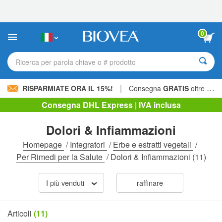
Nota:
questo
sito
Web
0
include
un
sistema
Ricerca per parola chiave o # prodotto
di
accessibilità.
|
RISPARMIATE ORA IL 15%!
Consegna
GRATIS
oltre 60,00 € »
Consegna DHL Express | IVA inclusa
Dolori & Infiammazioni
Homepage
/
Integratori
/
Erbe e estratti vegetali
/
Per Rimedi per la Salute
/
Dolori & Infiammazioni
(11)
I più venduti
raffinare
Articoli
(11)