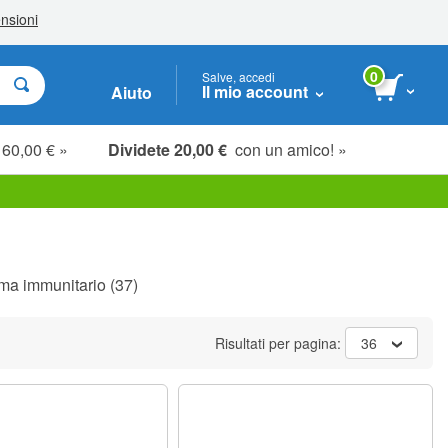
0
Salve, accedi
Il mio account
Aiuto
 60,00 € »
Dividete 20,00 €
con un amico! »
ma immunitario
(37)
Risultati per pagina:
36