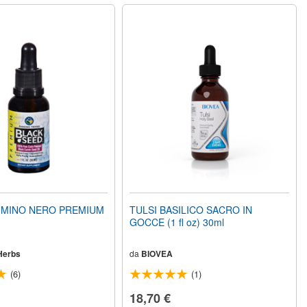
CUMINO NERO PREMIUM
TULSI BASILICO SACRO IN
GOCCE (1 fl oz) 30ml
Herbs
da
BIOVEA
(6)
(1)
18,70 €