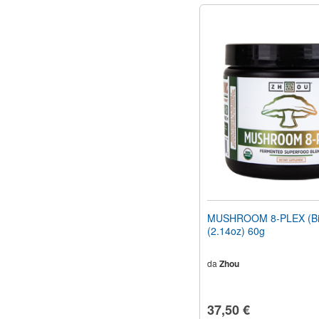
MUSHROOM 8-PLEX (Bio
(2.14oz) 60g
da
Zhou
37,50 €