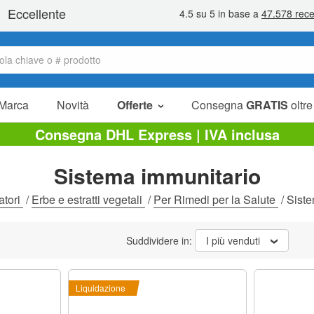
Marca
Novità
Offerte
Consegna
GRATIS
oltre
Articoli in offerta
Consegna DHL Express | IVA inclusa
Pacchetti
Sistema immunitario
Liquidazione
atori
/
Erbe e estratti vegetali
/
Per Rimedi per la Salute
/
Siste
Suddividere in:
I più venduti
Liquidazione