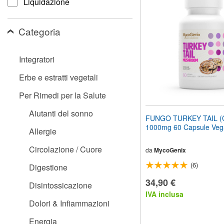
Liquidazione
il
sito
web
Categoria
ai
non
vedenti
Integratori
che
utilizzano
Erbe e estratti vegetali
uno
screen
Per Rimedi per la Salute
reader;
Premi
Aiutanti del sonno
Control-
FUNGO TURKEY TAIL (C
F10
1000mg 60 Capsule Ve
Allergie
per
aprire
Circolazione / Cuore
un
da
MycoGenix
menu
(6)
Digestione
di
accessibilità.
34,90 €
Disintossicazione
IVA inclusa
Dolori & Infiammazioni
Energia