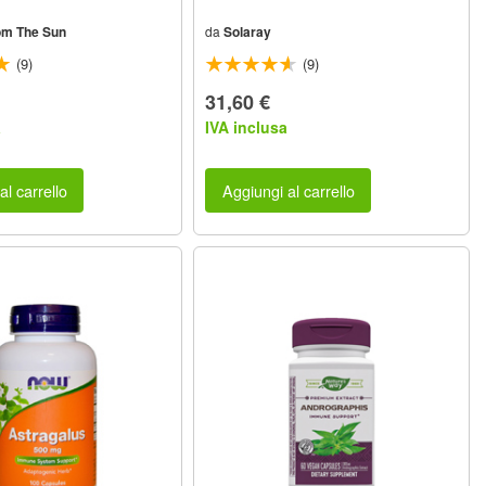
om The Sun
da
Solaray
(9)
(9)
31,60 €
a
IVA inclusa
al carrello
Aggiungi al carrello