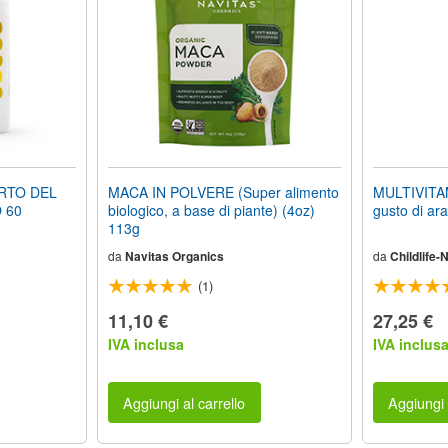
RTO DEL
MACA IN POLVERE (Super alimento
MULTIVITA
 60
biologico, a base di piante) (4oz)
gusto di ar
113g
da
Navitas Organics
da
Childlife-
(1)
11,10 €
27,25 €
IVA inclusa
IVA inclus
Aggiungi al carrello
Aggiungi 