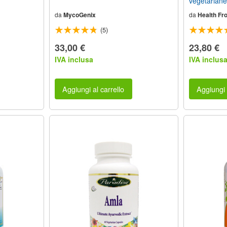
vegetariane
da
MycoGenix
da
Health Fr
(5)
33,00 €
23,80 €
IVA inclusa
IVA inclus
Aggiungi al carrello
Aggiungi 