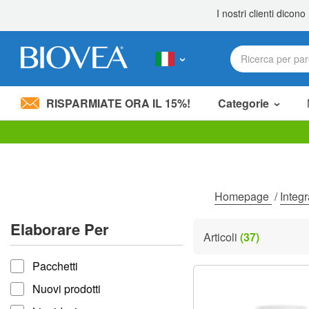
RISPARMIATE ORA IL 15%!
Categorie
Nota:
questo
sito
Web
include
Homepage
/
Integr
un
sistema
Elaborare Per
di
Articoli
(37)
accessibilità.
Elaborare per
Premi
Pacchetti
Control-
F11
Nuovi prodotti
per
adattare