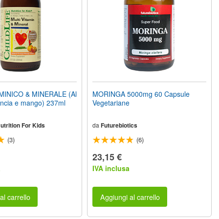
MINICO & MINERALE (Al
MORINGA 5000mg 60 Capsule
ancia e mango) 237ml
Vegetariane
Nutrition For Kids
da
Futurebiotics
(3)
(6)
23,15 €
a
IVA inclusa
al carrello
Aggiungi al carrello