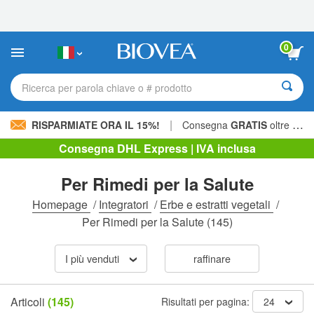
Nota:
questo
sito
Web
0
include
un
sistema
Ricerca per parola chiave o # prodotto
di
accessibilità.
|
RISPARMIATE ORA IL 15%!
Consegna
GRATIS
oltre 60,00 € »
Consegna DHL Express | IVA inclusa
Per Rimedi per la Salute
Homepage
/
Integratori
/
Erbe e estratti vegetali
/
Per Rimedi per la Salute
(145)
I più venduti
raffinare
Articoli
(145)
Risultati per pagina:
24