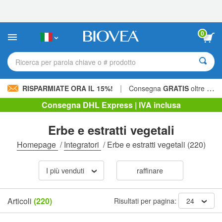
Nota:
questo
sito
Web
0
include
un
sistema
Ricerca per parola chiave o # prodotto
di
accessibilità.
|
RISPARMIATE ORA IL 15%!
Consegna
GRATIS
oltre 60,00 € »
Consegna DHL Express | IVA inclusa
Erbe e estratti vegetali
Homepage
/
Integratori
/
Erbe e estratti vegetali
(220)
I più venduti
raffinare
Articoli
(220)
Risultati per pagina:
24