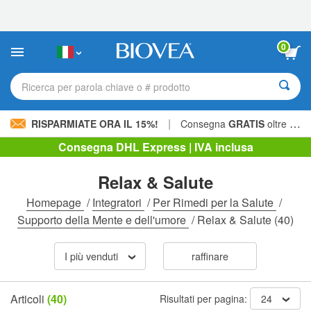
Nota:
questo
sito
Web
0
include
un
sistema
Ricerca per parola chiave o # prodotto
di
accessibilità.
|
RISPARMIATE ORA IL 15%!
Consegna
GRATIS
oltre 60,00 € »
Consegna DHL Express | IVA inclusa
Relax & Salute
Homepage
/
Integratori
/
Per Rimedi per la Salute
/
Supporto della Mente e dell'umore
/
Relax & Salute
(40)
I più venduti
raffinare
Articoli
(40)
Risultati per pagina:
24