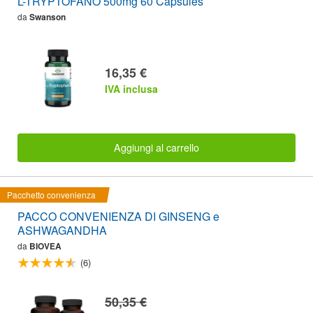
L-TRYPTOFANO 500mg 60 Capsules
da
Swanson
16,35 €
IVA inclusa
Aggiungi al carrello
Pacchetto convenienza
PACCO CONVENIENZA DI GINSENG e
ASHWAGANDHA
da
BIOVEA
(6)
50,35 €