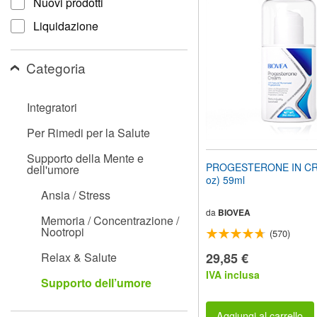
Nuovi prodotti
il
sito
Liquidazione
web
ai
non
Categoria
vedenti
che
utilizzano
Integratori
uno
screen
Per Rimedi per la Salute
reader;
Premi
Supporto della Mente e
Control-
PROGESTERONE IN CRE
dell'umore
F10
oz) 59ml
per
Ansia / Stress
aprire
un
da
BIOVEA
Memoria / Concentrazione /
menu
Nootropi
(570)
di
accessibilità.
Relax & Salute
29,85 €
IVA inclusa
Supporto dell’umore
Aggiungi al carrello