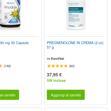
00 mg 30 Capsule
PREGNENOLONE IN CREMA (2 oz)
e
57 g
da
EuroVital
(148)
(83)
37,95 €
a
IVA inclusa
al carrello
Aggiungi al carrello