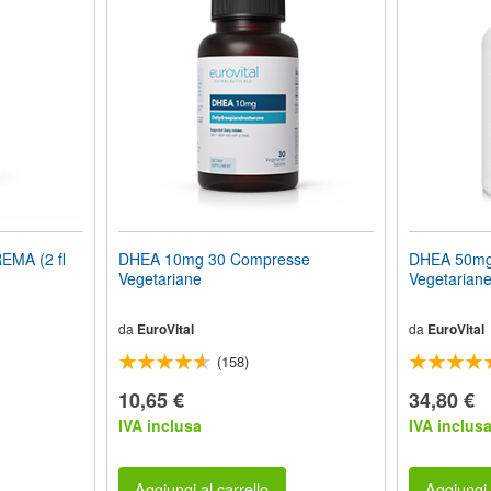
MA (2 fl
DHEA 10mg 30 Compresse
DHEA 50mg
Vegetariane
Vegetarian
da
EuroVital
da
EuroVital
(158)
10,65 €
34,80 €
IVA inclusa
IVA inclus
Aggiungi al carrello
Aggiungi 