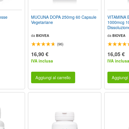
esse
MUCUNA DOPA 250mg 60 Capsule
VITAMINA B
Vegetariane
1000mcg 10
Dissoluzion
da
BIOVEA
da
BIOVEA
(96)
16,90 €
16,05 €
IVA inclusa
IVA inclus
Aggiungi al carrello
Aggiungi 