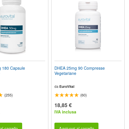
 180 Capsule
DHEA 25mg 90 Compresse
e
Vegetariane
da
EuroVital
(255)
(60)
18,85 €
a
IVA inclusa
al carrello
Aggiungi al carrello