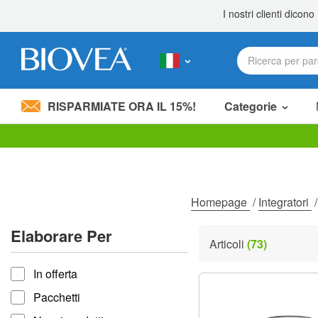
RISPARMIATE ORA IL 15%!
Categorie
Nota:
questo
sito
Web
include
Homepage
/
Integratori
un
sistema
Elaborare Per
di
Articoli
(73)
accessibilità.
Elaborare per
Premi
In offerta
Control-
F11
Pacchetti
per
adattare