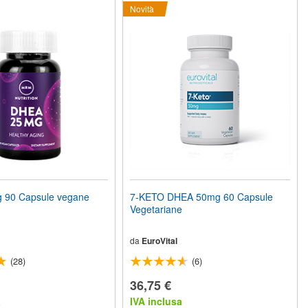
Novità
 90 Capsule vegane
7-KETO DHEA 50mg 60 Capsule
Vegetariane
da
EuroVital
(28)
(6)
36,75 €
a
IVA inclusa