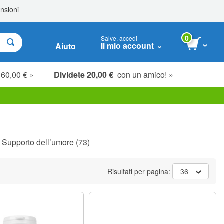
0
Salve, accedi
Il mio account
Aiuto
 60,00 € »
Dividete 20,00 €
con un amico! »
/
Supporto dell’umore
(73)
Risultati per pagina:
36