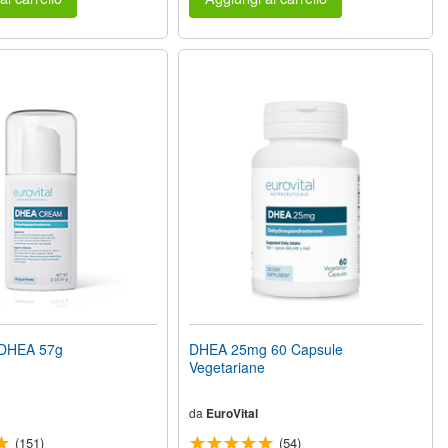
DHEA 57g
DHEA 25mg 60 Capsule
Vegetariane
da
EuroVital
(151)
(54)