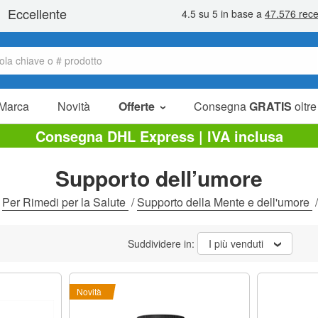
Marca
Novità
Offerte
Consegna
GRATIS
oltre
Articoli in offerta
Consegna DHL Express | IVA inclusa
Pacchetti
Supporto dell’umore
Liquidazione
/
Per Rimedi per la Salute
/
Supporto della Mente e dell'umore
Suddividere in:
I più venduti
Novità