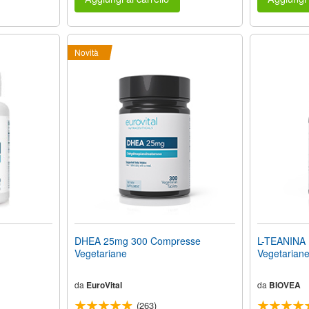
Novità
DHEA 25mg 300 Compresse
L-TEANINA 
Vegetariane
Vegetarian
da
EuroVital
da
BIOVEA
(263)