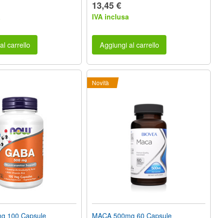
13,45 €
a
IVA inclusa
al carrello
Aggiungi al carrello
Novità
g 100 Capsule
MACA 500mg 60 Capsule