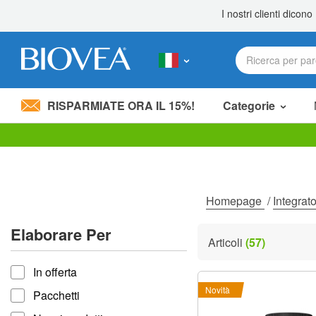
RISPARMIATE ORA IL 15%!
Categorie
Nota:
questo
sito
Web
include
Homepage
/
Integrato
un
sistema
Elaborare Per
di
Articoli
(57)
accessibilità.
Elaborare per
Premi
In offerta
Control-
F11
Novità
Pacchetti
per
adattare