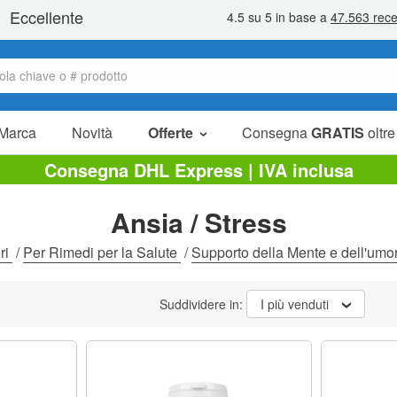
Marca
Novità
Offerte
Consegna
GRATIS
oltre
Articoli in offerta
Consegna DHL Express | IVA inclusa
Pacchetti
Ansia / Stress
Liquidazione
ri
/
Per Rimedi per la Salute
/
Supporto della Mente e dell'umo
Suddividere in:
I più venduti