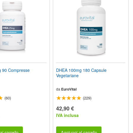
 90 Compresse
DHEA 100mg 180 Capsule
e
Vegetariane
da
EuroVital
(60)
(229)
42,90 €
a
IVA inclusa
al carrello
Aggiungi al carrello