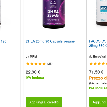
 120
DHEA 25mg 90 Capsule vegane
PACCO CO
25mg 360 C
da
MRM
da
EuroVital
(28)
22,90 €
71,50 €
Prezzo d
IVA inclusa
(Risparmiate
IVA inclus
Aggiungi al carrello
Aggiungi 