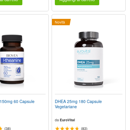
Novità
150mg 60 Capsule
DHEA 25mg 180 Capsule
e
Vegetariane
da
EuroVital
(38)
(83)