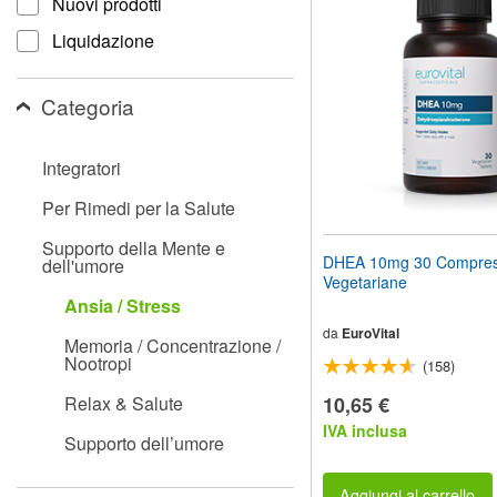
Nuovi prodotti
il
sito
Liquidazione
web
ai
non
Categoria
vedenti
che
utilizzano
Integratori
uno
screen
Per Rimedi per la Salute
reader;
Premi
Supporto della Mente e
Control-
DHEA 10mg 30 Compre
dell'umore
F10
Vegetariane
per
Ansia / Stress
aprire
un
da
EuroVital
Memoria / Concentrazione /
menu
Nootropi
(158)
di
accessibilità.
Relax & Salute
10,65 €
IVA inclusa
Supporto dell’umore
Aggiungi al carrello