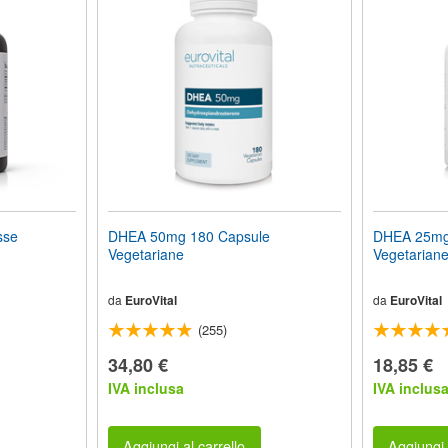
sse
DHEA 50mg 180 Capsule
DHEA 25mg
Vegetariane
Vegetarian
da
EuroVital
da
EuroVital
(255)
34,80 €
18,85 €
IVA inclusa
IVA inclus
Aggiungi al carrello
Aggiungi 