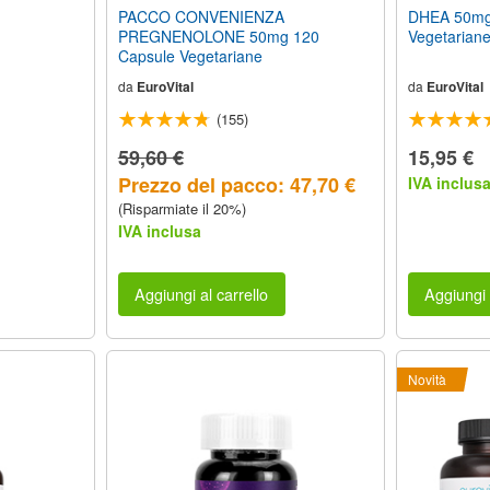
PACCO CONVENIENZA
DHEA 50mg
PREGNENOLONE 50mg 120
Vegetarian
Capsule Vegetariane
da
EuroVital
da
EuroVital
(155)
59,60 €
15,95 €
Prezzo del pacco: 47,70 €
IVA inclus
(Risparmiate il 20%)
IVA inclusa
Aggiungi al carrello
Aggiungi 
Novità