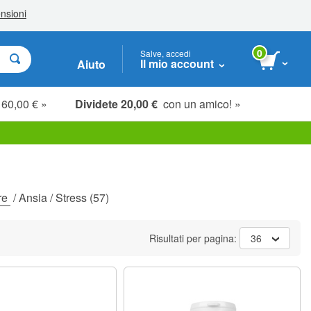
0
Salve, accedi
Il mio account
Aiuto
 60,00 € »
Dividete 20,00 €
con un amico! »
re
/
Ansia / Stress
(57)
Risultati per pagina:
36