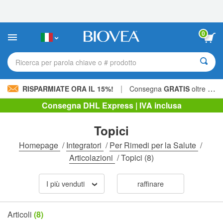
Nota:
questo
sito
Web
0
include
un
sistema
Ricerca per parola chiave o # prodotto
di
accessibilità.
|
RISPARMIATE ORA IL 15%!
Consegna
GRATIS
oltre 60,00 € »
Consegna DHL Express | IVA inclusa
Topici
Homepage
/
Integratori
/
Per Rimedi per la Salute
/
Articolazioni
/
Topici
(8)
I più venduti
raffinare
Articoli
(8)