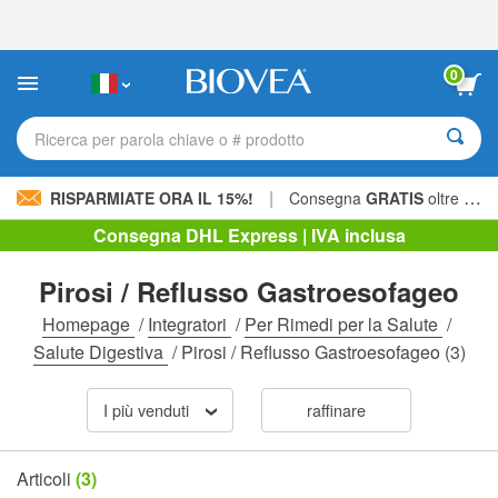
Nota:
questo
sito
Web
0
include
un
sistema
Ricerca per parola chiave o # prodotto
di
accessibilità.
|
RISPARMIATE ORA IL 15%!
Consegna
GRATIS
oltre 60,00 € »
Consegna DHL Express | IVA inclusa
Pirosi / Reflusso Gastroesofageo
Homepage
/
Integratori
/
Per Rimedi per la Salute
/
Salute Digestiva
/
Pirosi / Reflusso Gastroesofageo
(3)
I più venduti
raffinare
Articoli
(3)