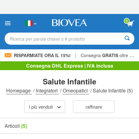
Nota:
questo
sito
Web
0
include
un
sistema
Ricerca per parola chiave o # prodotto
di
accessibilità.
|
RISPARMIATE ORA IL 15%!
Consegna
GRATIS
oltre 60,00 € »
Consegna DHL Express | IVA inclusa
Salute Infantile
Homepage
/
Integratori
/
Omeopatici
/
Salute Infantile
(5)
I più venduti
raffinare
Articoli
(5)