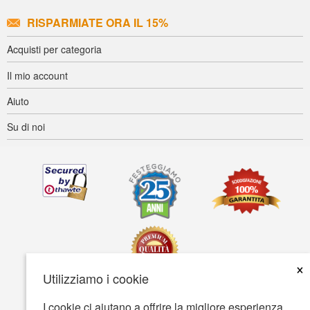
RISPARMIATE ORA IL 15%
Acquisti per categoria
Il mio account
Aiuto
Su di noi
×
Utilizziamo i cookie
I cookie ci aiutano a offrire la migliore esperienza
Accessibilità
Termini d'uso
Tutela della privacy