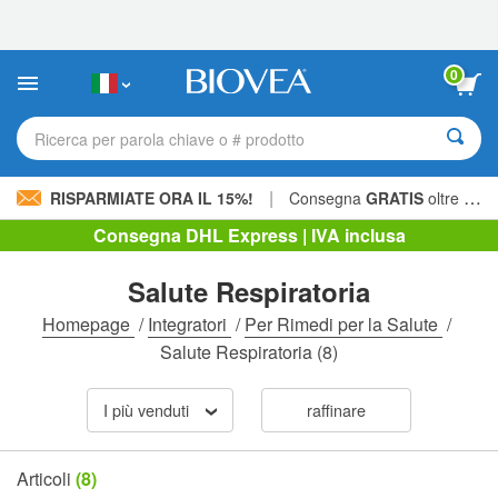
Nota:
questo
sito
Web
0
include
un
sistema
Ricerca per parola chiave o # prodotto
di
accessibilità.
|
RISPARMIATE ORA IL 15%!
Consegna
GRATIS
oltre 60,00 € »
Consegna DHL Express | IVA inclusa
Salute Respiratoria
Homepage
/
Integratori
/
Per Rimedi per la Salute
/
Salute Respiratoria
(8)
I più venduti
raffinare
Articoli
(8)