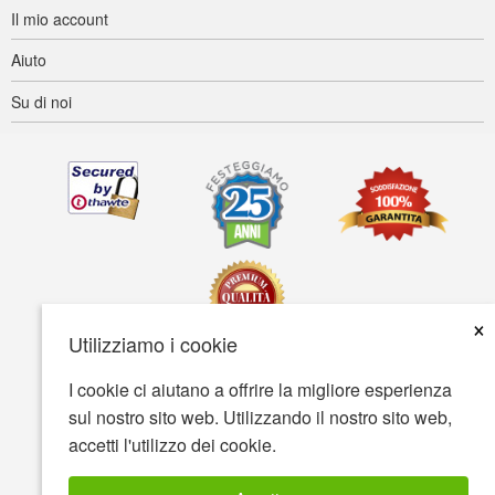
Il mio account
Aiuto
Su di noi
×
Utilizziamo i cookie
I cookie ci aiutano a offrire la migliore esperienza
Accessibilità
Termini d'uso
Tutela della privacy
sul nostro sito web. Utilizzando il nostro sito web,
Tutela della sicurezza
accetti l'utilizzo dei cookie.
© Copyright 2001-2026 BIOVEA. Tutti i diritti riservati