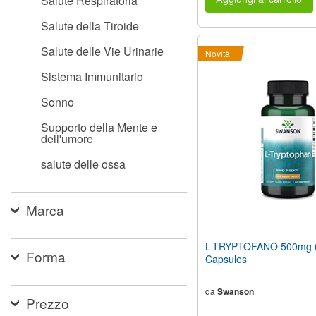
Salute Respiratoria
Salute della Tiroide
Salute delle Vie Urinarie
Novità
Sistema Immunitario
Sonno
Supporto della Mente e
dell'umore
salute delle ossa
Marca
L-TRYPTOFANO 500mg 
Forma
Capsules
da
Swanson
Prezzo