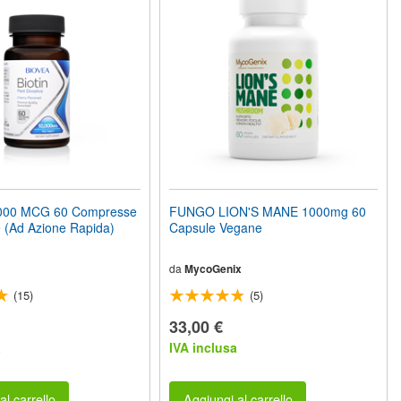
,000 MCG 60 Compresse
FUNGO LION'S MANE 1000mg 60
 (Ad Azione Rapida)
Capsule Vegane
da
MycoGenix
(15)
(5)
33,00 €
a
IVA inclusa
al carrello
Aggiungi al carrello