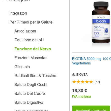
il
sito
web
Integratori
ai
non
Per Rimedi per la Salute
vedenti
che
Articolazioni
utilizzano
uno
Equilibrio del pH
screen
reader;
Funzione del Nervo
Premi
Control-
Funzioni Muscolari
BIOTINA 5000mcg 100 
F10
Vegetariane
per
Glicemia
aprire
un
da
BIOVEA
Radicali liber & Tossine
menu
(77)
di
Salute Degli Occhi
accessibilità.
16,30 €
Salute Del Cuore
IVA inclusa
Salute Digestiva
Aggiungi al carrello