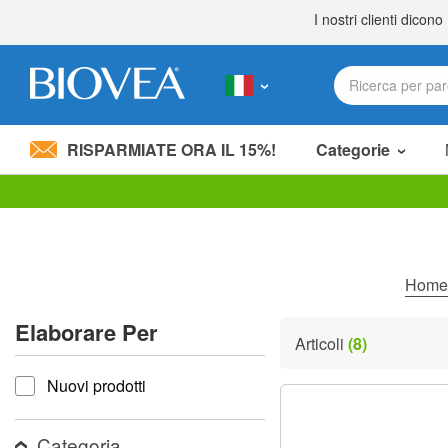
RISPARMIATE ORA IL 15%!
Categorie
Nota:
questo
sito
Web
include
Home
un
sistema
Elaborare Per
di
Articoli
(8)
accessibilità.
Elaborare per
Premi
Nuovi prodotti
Control-
F11
per
adattare
Categoria