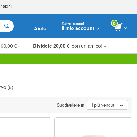
0
Salve, accedi
Il mio account
Aiuto
 60,00 € »
Dividete 20,00 €
con un amico! »
rvo
(8)
Suddividere in:
I più venduti