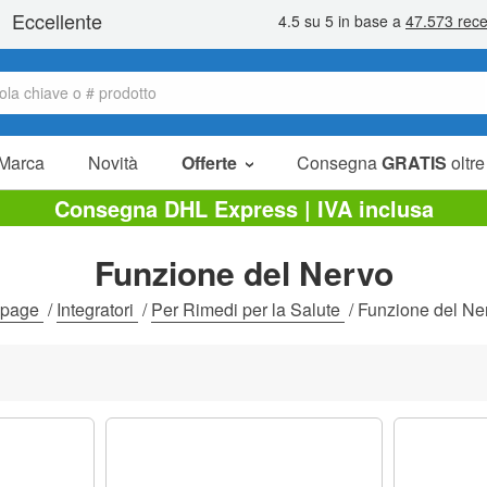
Marca
Novità
Offerte
Consegna
GRATIS
oltre
Articoli in offerta
Consegna DHL Express | IVA inclusa
Pacchetti
Funzione del Nervo
Liquidazione
page
/
Integratori
/
Per Rimedi per la Salute
/
Funzione del Ne