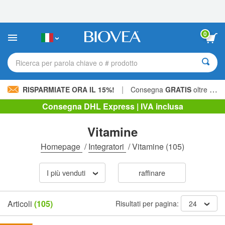
Nota:
questo
sito
Web
0
include
un
sistema
Ricerca per parola chiave o # prodotto
di
accessibilità.
|
RISPARMIATE ORA IL 15%!
Consegna
GRATIS
oltre 60,00 € »
Consegna DHL Express | IVA inclusa
Vitamine
Homepage
/
Integratori
/
Vitamine
(105)
I più venduti
raffinare
Articoli
(105)
Risultati per pagina:
24