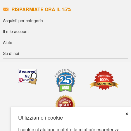
RISPARMIATE ORA IL 15%
Acquisti per categoria
Il mio account
Aiuto
Su di noi
×
Utilizziamo i cookie
I cookie ci aiutano a offrire la migliore esperienza
Accessibilità
Termini d'uso
Tutela della privacy