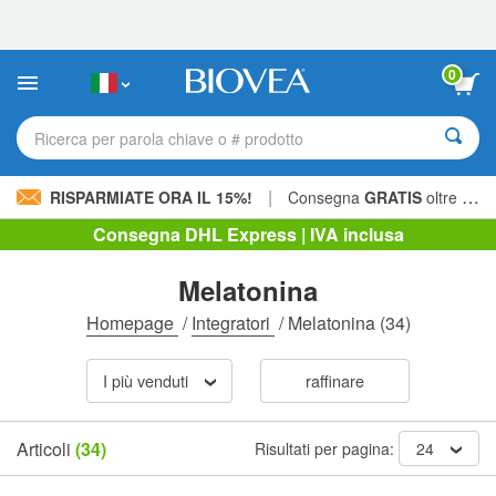
Nota:
questo
sito
Web
0
include
un
sistema
Ricerca per parola chiave o # prodotto
di
accessibilità.
|
RISPARMIATE ORA IL 15%!
Consegna
GRATIS
oltre 60,00 € »
Consegna DHL Express | IVA inclusa
Melatonina
Homepage
/
Integratori
/
Melatonina
(34)
I più venduti
raffinare
Articoli
(34)
Risultati per pagina:
24