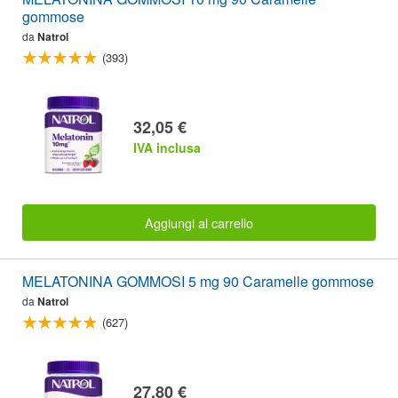
gommose
da
Natrol
(393)
32,05 €
IVA inclusa
Aggiungi al carrello
MELATONINA GOMMOSI 5 mg 90 Caramelle gommose
da
Natrol
(627)
27,80 €