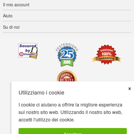
Il mio account
Aiuto
Su di noi
×
Utilizziamo i cookie
I cookie ci aiutano a offrire la migliore esperienza
Accessibilità
Termini d'uso
Tutela della privacy
sul nostro sito web. Utilizzando il nostro sito web,
Tutela della sicurezza
accetti l'utilizzo dei cookie.
© Copyright 2001-2026 BIOVEA. Tutti i diritti riservati
Accettare