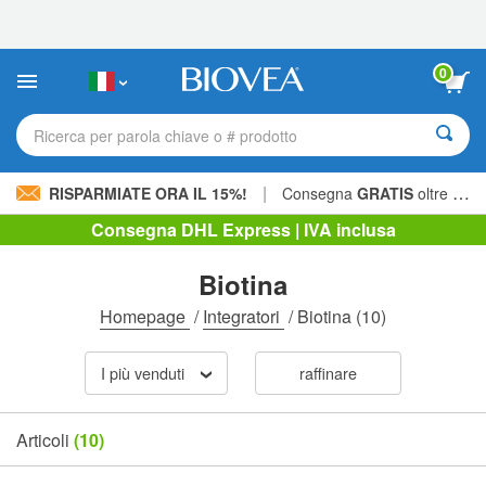
Nota:
questo
sito
Web
0
include
un
sistema
Ricerca per parola chiave o # prodotto
di
accessibilità.
|
RISPARMIATE ORA IL 15%!
Consegna
GRATIS
oltre 60,00 € »
Consegna DHL Express | IVA inclusa
Biotina
Homepage
/
Integratori
/
Biotina
(10)
I più venduti
raffinare
Articoli
(10)