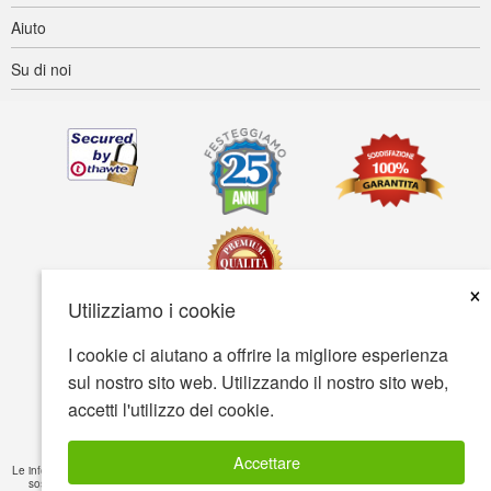
Aiuto
Su di noi
×
Utilizziamo i cookie
I cookie ci aiutano a offrire la migliore esperienza
Accessibilità
Termini d'uso
Tutela della privacy
sul nostro sito web. Utilizzando il nostro sito web,
Tutela della sicurezza
accetti l'utilizzo dei cookie.
© Copyright 2001-2026 BIOVEA. Tutti i diritti riservati
Accettare
Le informazioni fornite su questo sito sono solamente a scopo cognitivo e non sono intese a
sostituire raccomandazioni mediche o trattamenti di cura per certe condizioni di salute.