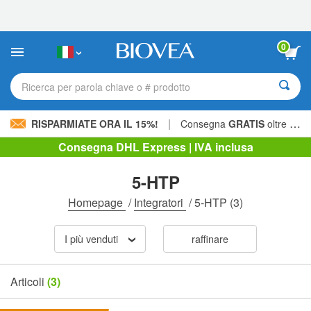
Nota:
questo
sito
Web
0
include
un
sistema
Ricerca per parola chiave o # prodotto
di
accessibilità.
|
RISPARMIATE ORA IL 15%!
Consegna
GRATIS
oltre 60,00 € »
Consegna DHL Express | IVA inclusa
5-HTP
Homepage
/
Integratori
/
5-HTP
(3)
I più venduti
raffinare
Articoli
(3)