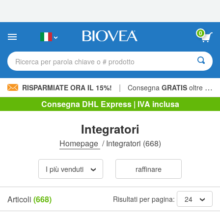
Nota:
questo
sito
Web
0
include
un
sistema
Ricerca per parola chiave o # prodotto
di
accessibilità.
|
RISPARMIATE ORA IL 15%!
Consegna
GRATIS
oltre 60,00 € »
Consegna DHL Express | IVA inclusa
Integratori
Homepage
/
Integratori
(668)
I più venduti
raffinare
Articoli
(668)
Risultati per pagina:
24