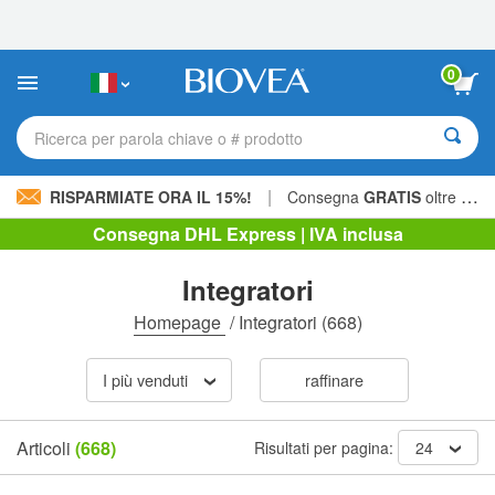
Nota:
questo
sito
Web
0
include
un
sistema
Ricerca per parola chiave o # prodotto
di
accessibilità.
|
RISPARMIATE ORA IL 15%!
Consegna
GRATIS
oltre 60,00 € »
Consegna DHL Express | IVA inclusa
Integratori
Homepage
/
Integratori
(668)
I più venduti
raffinare
Articoli
(668)
Risultati per pagina:
24