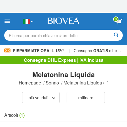
Nota:
questo
sito
Web
0
include
un
sistema
Ricerca per parola chiave o # prodotto
di
accessibilità.
|
RISPARMIATE ORA IL 15%!
Consegna
GRATIS
oltre 60,00 € »
Consegna DHL Express | IVA inclusa
Melatonina Liquida
Homepage
/
Sonno
/
Melatonina Liquida
(1)
I più venduti
raffinare
Articoli
(1)