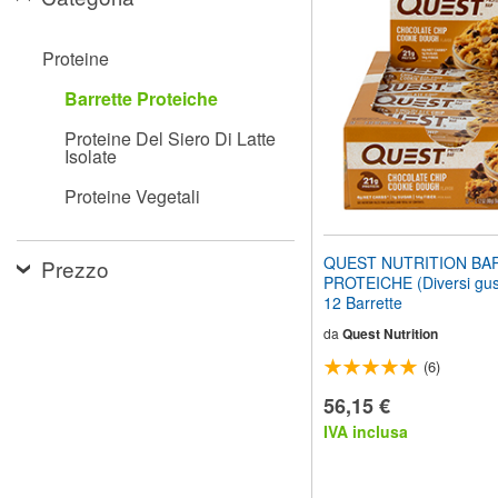
il
sito
web
Proteine
ai
non
Barrette Proteiche
vedenti
che
Proteine Del Siero Di Latte
utilizzano
Isolate
uno
screen
Proteine Vegetali
reader;
Premi
Control-
QUEST NUTRITION BA
Prezzo
F10
PROTEICHE (Diversi gust
per
12 Barrette
aprire
un
da
Quest Nutrition
menu
(6)
di
accessibilità.
56,15 €
IVA inclusa