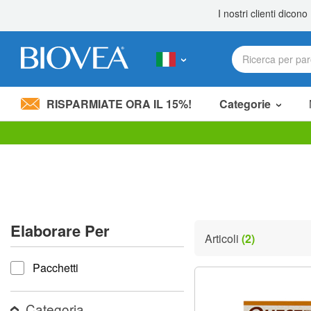
RISPARMIATE ORA IL 15%!
Categorie
Nota:
questo
sito
Web
include
un
sistema
Elaborare Per
di
Articoli
(2)
accessibilità.
Elaborare per
Premi
Pacchetti
Control-
F11
per
adattare
Categoria