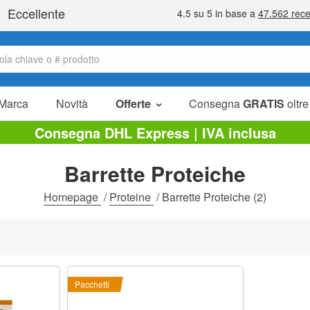
Marca
Novità
Offerte
Consegna
GRATIS
oltre
Articoli in offerta
Consegna DHL Express | IVA inclusa
Pacchetti
Barrette Proteiche
Liquidazione
Homepage
/
Proteine
/
Barrette Proteiche
(2)
Pacchetti