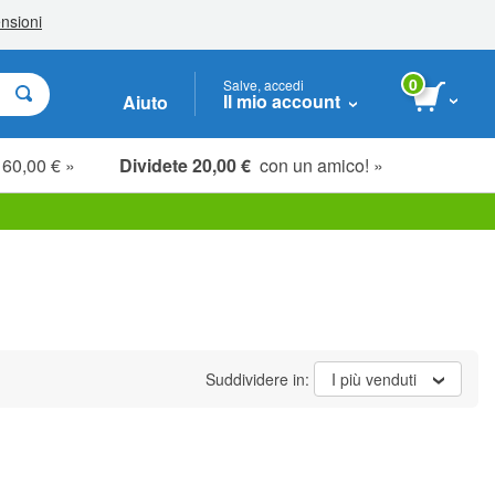
0
Salve, accedi
Il mio account
Aiuto
 60,00 € »
Dividete 20,00 €
con un amico! »
Suddividere in:
I più venduti