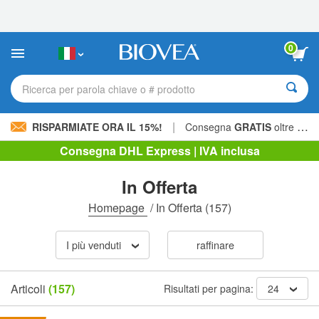
Nota:
questo
sito
Web
0
include
un
sistema
Ricerca per parola chiave o # prodotto
di
accessibilità.
|
RISPARMIATE ORA IL 15%!
Consegna
GRATIS
oltre 60,00 € »
Consegna DHL Express | IVA inclusa
In Offerta
Homepage
/
In Offerta
(157)
I più venduti
raffinare
Articoli
(157)
Risultati per pagina:
24