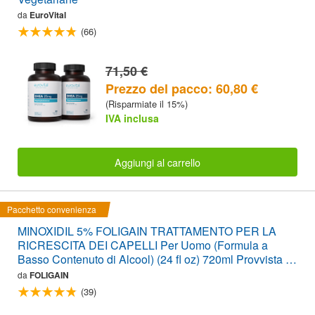
da
EuroVital
(66)
71,50 €
Prezzo del pacco: 60,80 €
(Risparmiate il 15%)
IVA inclusa
Aggiungi al carrello
Pacchetto convenienza
MINOXIDIL 5% FOLIGAIN TRATTAMENTO PER LA
RICRESCITA DEI CAPELLI Per Uomo (Formula a
Basso Contenuto di Alcool) (24 fl oz) 720ml Provvista di
12 Mesi
da
FOLIGAIN
(39)