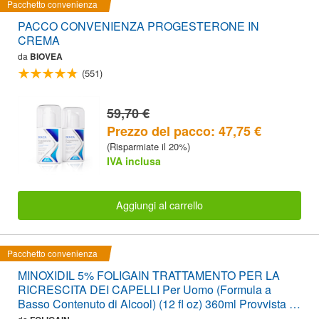
Pacchetto convenienza
PACCO CONVENIENZA PROGESTERONE IN
CREMA
da
BIOVEA
(551)
59,70 €
Prezzo del pacco: 47,75 €
(Risparmiate il 20%)
IVA inclusa
Aggiungi al carrello
Pacchetto convenienza
MINOXIDIL 5% FOLIGAIN TRATTAMENTO PER LA
RICRESCITA DEI CAPELLI Per Uomo (Formula a
Basso Contenuto di Alcool) (12 fl oz) 360ml Provvista di
6 Mesi