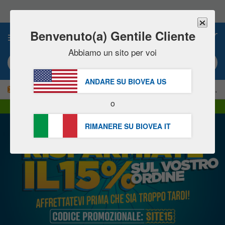
Nota:
questo
sito
Web
Benvenuto(a) Gentile Cliente
0
include
un
Abbiamo un sito per voi
sistema
Ricerca per parola chiave o # prodotto
di
accessibilità.
ANDARE SU BIOVEA
US
|
RISPARMIATE ORA IL 15%!
Consegna
GRATIS
oltre 60,00 € »
o
Consegna DHL Express | IVA inclusa
RIMANERE SU BIOVEA
IT