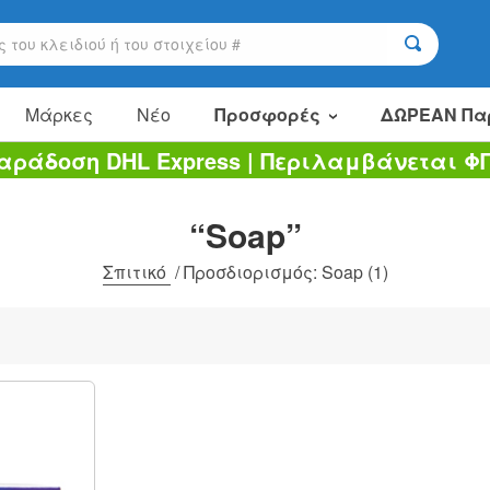
Μάρκες
Νέο
Προσφορές
ΔΩΡΕΑΝ Πα
αράδοση DHL Express | Περιλαμβάνεται Φ
Είδη πώλησης
Πακέτα αξίας
“Soap”
Εκκαθάριση
Σπιτικό
/
Προσδιορισμός: Soap
(1)