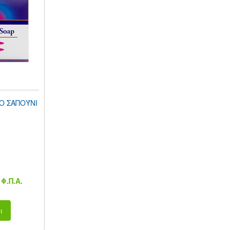
Ο ΣΑΠΟΎΝΙ
Φ.Π.Α.
ι