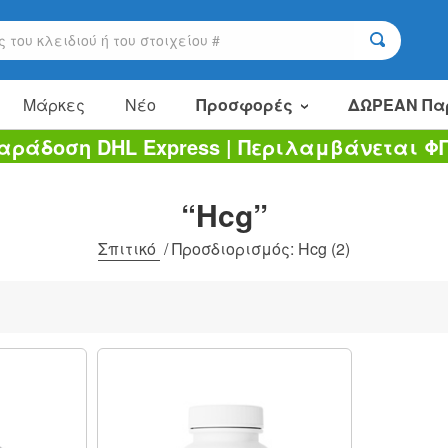
Μάρκες
Νέο
Προσφορές
ΔΩΡΕΑΝ Πα
αράδοση DHL Express | Περιλαμβάνεται Φ
Είδη πώλησης
Πακέτα αξίας
“Hcg”
Εκκαθάριση
Σπιτικό
/
Προσδιορισμός: Hcg
(2)