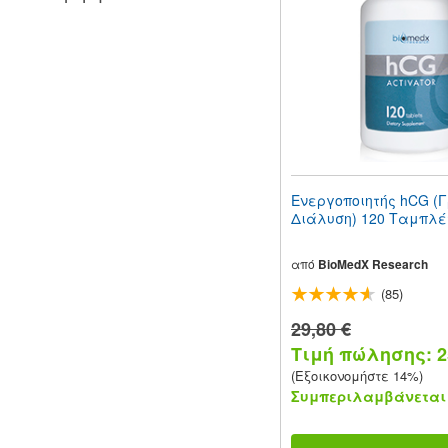
people
with
visual
disabilities
who
are
using
a
screen
reader;
Press
Ενεργοποιητής hCG (
Control-
Διάλυση) 120 Ταμπλέ
F10
to
open
από
BioMedX Research
an
(85)
accessibility
menu.
29,80 €
Τιμή πώλησης: 25
(Εξοικονομήστε 14%)
Συμπεριλαμβάνεται 