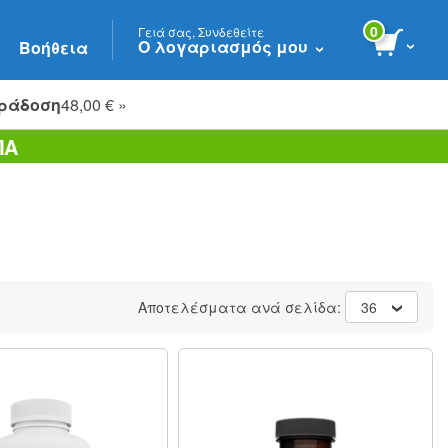
0
Γειά σας, Συνδεθείτε
Ο λογαριασμός μου
Βοήθεια
ράδοση
48,00 € »
ΠΑ
Αποτελέσματα ανά σελίδα:
36