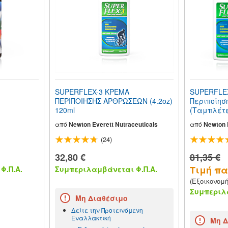
SUPERFLEX-3 ΚΡΕΜΑ
SUPERFLEX
ΠΕΡΙΠΟΙΗΣΗΣ ΑΡΘΡΩΣΕΩΝ (4.2oz)
Περιποίησ
120ml
(Ταμπλέτε
από
Newton Everett Nutraceuticals
από
Newton E
(24)
32,80 €
81,35 €
Τιμή πακ
Φ.Π.Α.
Συμπεριλαμβάνεται Φ.Π.Α.
(Εξοικονομ
Συμπεριλα
Μη Διαθέσιμο
Δείτε την Προτεινόμενη
Εναλλακτική
Μη Δ