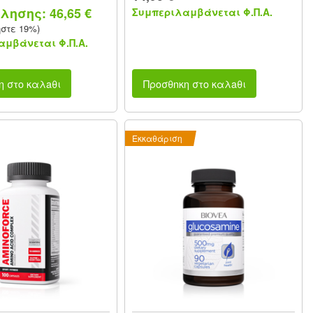
λησης: 46,65 €
Συμπεριλαμβάνεται Φ.Π.Α.
ήστε 19%)
μβάνεται Φ.Π.Α.
η στο καλaθι
Προσθnκη στο καλaθι
Εκκαθάριση