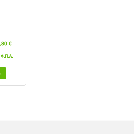
80 €
Φ.Π.Α.
ι