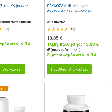
Σ 100 Κάψουλες
ΓΛΥΚΟΖΑΜΙΝΗ 500mg 90
Χορτοφαγικές Κάψουλες
verett Nutraceuticals
από
BIOVEA
(30)
(18)
18,85 €
Τιμή πώλησης: 13,30 €
μβάνεται Φ.Π.Α.
(Εξοικονομήστε 29%)
Συμπεριλαμβάνεται Φ.Π.Α.
η στο καλaθι
Προσθnκη στο καλaθι
ζωή