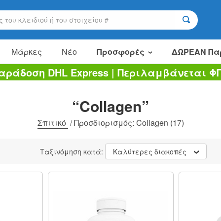
Μάρκες
Νέο
Προσφορές
ΔΩΡΕΑΝ Πα
αράδοση DHL Express | Περιλαμβάνεται Φ
Είδη πώλησης
Πακέτα αξίας
“Collagen”
Εκκαθάριση
Σπιτικό
/
Προσδιορισμός: Collagen
(17)
Ταξινόμηση κατά:
Καλύτερες διακοπές