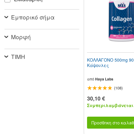
people
with
visual
Εμπορικό σήμα
disabilities
who
are
using
Μορφή
a
screen
reader;
ΤΙΜΗ
Press
ΚΟΛΛΑΓΟΝΟ 500mg 90
Control-
Κάψουλες
F10
to
open
από
Haya Labs
an
(108)
accessibility
menu.
30,10 €
Συμπεριλαμβάνεται 
Προσθnκη στο καλaθ