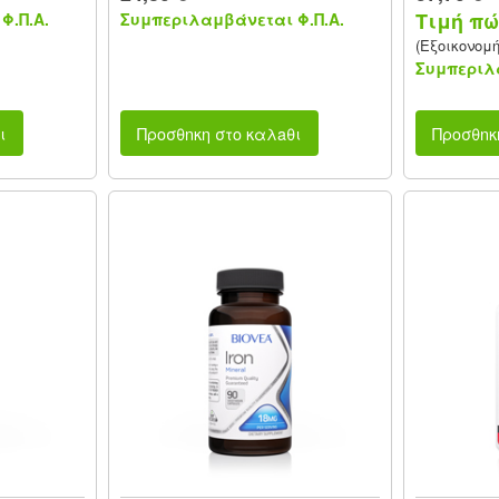
Τιμή πώ
Φ.Π.Α.
Συμπεριλαμβάνεται Φ.Π.Α.
(Εξοικονομ
Συμπεριλα
ι
Προσθnκη στο καλaθι
Προσθnκ