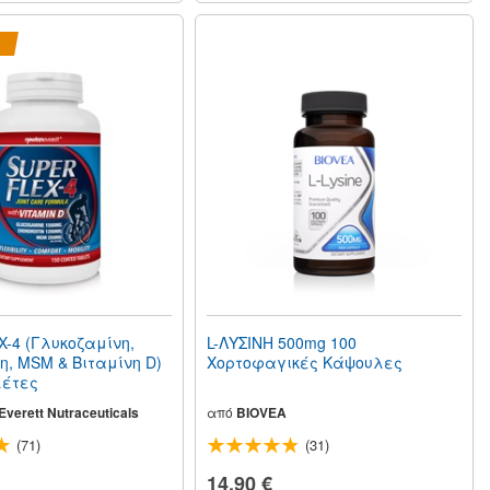
-4 (Γλυκοζαμίνη,
L-ΛΥΣΙΝΗ 500mg 100
η, MSM & Βιταμίνη D)
Χορτοφαγικές Κάψουλες
λέτες
verett Nutraceuticals
από
BIOVEA
(71)
(31)
14,90 €