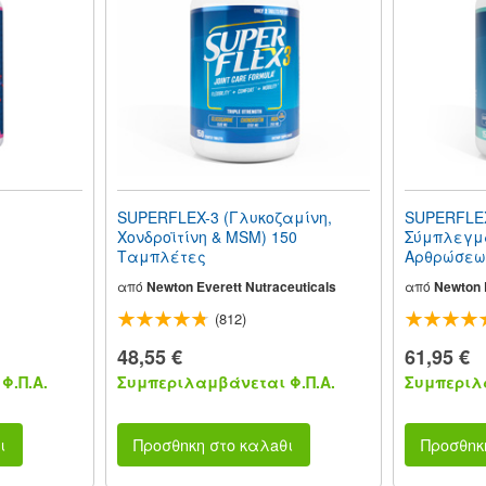
SUPERFLEX-3 (Γλυκοζαμίνη,
SUPERFLEX
Χονδροϊτίνη & MSM) 150
Σύμπλεγμα
Ταμπλέτες
Αρθρώσεων
Ταμπλέτε
από
Newton Everett Nutraceuticals
από
Newton E
(812)
48,55 €
61,95 €
Φ.Π.Α.
Συμπεριλαμβάνεται Φ.Π.Α.
Συμπεριλα
ι
Προσθnκη στο καλaθι
Προσθnκ