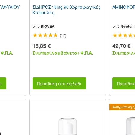
ΤΑΦΥΛΙΟΥ
ΣΙΔΗΡΟΣ 18mg 90 Χορτοφαγικές
ΑΜΙΝΟΦΟΡ
Κάψουλες
από
BIOVEA
από
Newton E
(17)
15,85 €
42,70 €
Φ.Π.Α.
Συμπεριλαμβάνεται Φ.Π.Α.
Συμπεριλα
ι
Προσθnκη στο καλaθι
Προσθnκ
Ανθρώπινη 