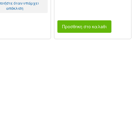
ποιήστε όταν υπάρχει
απόκλιση
Προσθnκη στο καλaθι