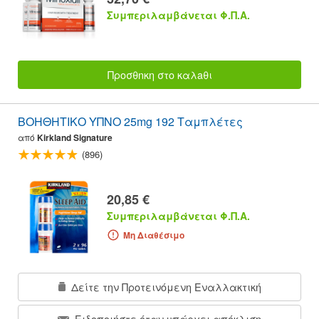
Συμπεριλαμβάνεται Φ.Π.Α.
Προσθnκη στο καλaθι
ΒΟΗΘΗΤΙΚΟ ΥΠΝΟ 25mg 192 Ταμπλέτες
από
Kirkland Signature
(896)
20,85 €
Συμπεριλαμβάνεται Φ.Π.Α.
Μη Διαθέσιμο
Δείτε την Προτεινόμενη Εναλλακτική
Ειδοποιήστε όταν υπάρχει απόκλιση