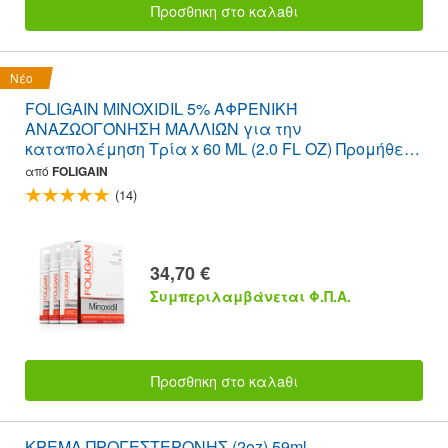
Προσθnκη στο καλaθι
Νέο
FOLIGAIN MINOXIDIL 5% ΑΦΡΕΝΙΚΉ
ΑΝΑΖΩΟΓΌΝΗΣΗ ΜΑΛΛΙΏΝ για την
καταπολέμηση Τρία x 60 ML (2.0 FL OZ) Προμήθεια
φιάλης 3 ετών
από
FOLIGAIN
(14)
34,70 €
Συμπεριλαμβάνεται Φ.Π.Α.
Προσθnκη στο καλaθι
ΚΡΕΜΑ ΠΡΟΓΕΣΤΕΡΟΝΗΣ (2oz) 59ml