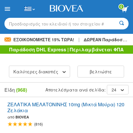
Please
0
note:
This
website
includes
Προσδιορισμός του κλειδιού ή του στοιχείου #
an
accessibility
|
system.
ΕΞΟΙΚΟΝΟΜΉΣΤΕ 15% ΤΏΡΑ!
ΔΩΡΕΑΝ Παράδοση
48,
Παράδοση DHL Express | Περιλαμβάνεται ΦΠΑ
Καλύτερες διακοπές
βελτιώστε
Είδη
(968)
Αποτελέσματα ανά σελίδα:
24
ΖΕΛΑΤΙΚΑ ΜΕΛΑΤΟΝΙΝΗΣ 10mg (Μικτά Μούρα) 120
Ζελάκια
από
BIOVEA
(816)