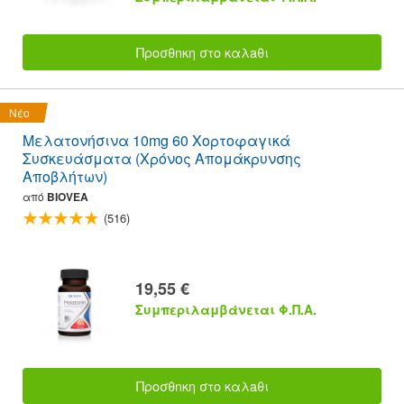
Προσθnκη στο καλaθι
Νέο
Μελατονήσινα 10mg 60 Χορτοφαγικά
Συσκευάσματα (Χρόνος Απομάκρυνσης
Αποβλήτων)
από
BIOVEA
(516)
19,55 €
Συμπεριλαμβάνεται Φ.Π.Α.
Προσθnκη στο καλaθι