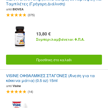
Ταμπλέτες (Γρήγορη Διάλυση)
από
BIOVEA
(375)
13,80 €
Συμπεριλαμβάνεται Φ.Π.Α.
Προσθnκη στο καλaθι
VISINE ΟΦΘΑΛΜΙΚΈΣ ΣΤΑΓΌΝΕΣ (Άνεση για τα
κόκκινα μάτια) (0.5 oz) 15ml
από
Visine
(14)