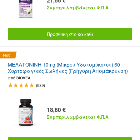
21,55 €
Συμπεριλαμβάνεται Φ.Π.Α.
Προσθnκη στο καλaθι
Νέο
ΜΕΛΑΤΟΝΙΝΗ 10mg (Μικρού Υδατομύκητου) 60
Χορτοφαγικές Σωλήνες (Γρήγορη Απομάκρυνση)
από
BIOVEA
(939)
18,80 €
Συμπεριλαμβάνεται Φ.Π.Α.