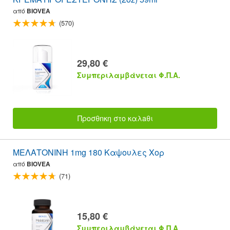
από
BIOVEA
(570)
29,80 €
Συμπεριλαμβάνεται Φ.Π.Α.
Προσθnκη στο καλaθι
ΜΕΛΑΤΟΝΙΝΗ 1mg 180 Καψουλες Χορ
από
BIOVEA
(71)
15,80 €
Συμπεριλαμβάνεται Φ.Π.Α.