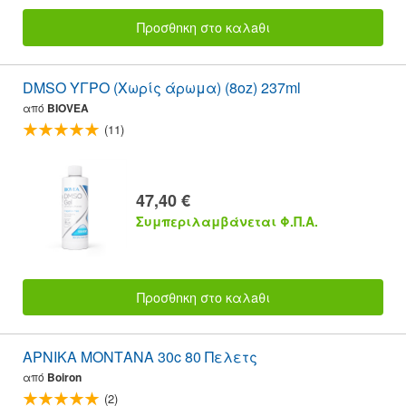
Προσθnκη στο καλaθι
DMSO ΥΓΡΟ (Χωρίς άρωμα) (8oz) 237ml
από
BIOVEA
(11)
47,40 €
Συμπεριλαμβάνεται Φ.Π.Α.
Προσθnκη στο καλaθι
ΑΡΝΙΚΑ ΜΟΝΤΑΝΑ 30c 80 Πελετς
από
Boiron
(2)