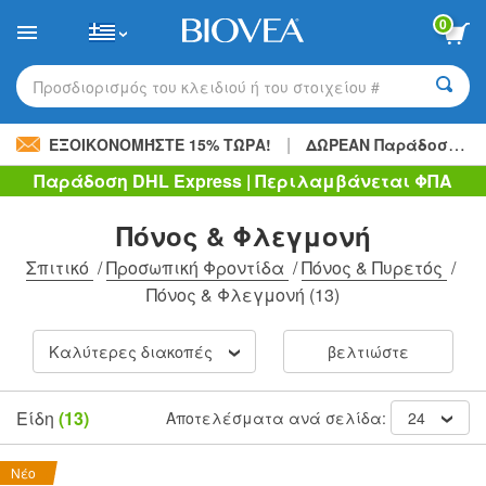
Please
0
note:
This
website
includes
Προσδιορισμός του κλειδιού ή του στοιχείου #
an
accessibility
|
system.
ΕΞΟΙΚΟΝΟΜΉΣΤΕ 15% ΤΏΡΑ!
ΔΩΡΕΑΝ Παράδοση
48,
Παράδοση DHL Express | Περιλαμβάνεται ΦΠΑ
Πόνος & Φλεγμονή
Σπιτικό
/
Προσωπική Φροντίδα
/
Πόνος & Πυρετός
/
Πόνος & Φλεγμονή
(13)
Καλύτερες διακοπές
βελτιώστε
Είδη
(13)
Αποτελέσματα ανά σελίδα:
24
Νέο