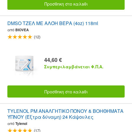
Προσθnκη στο καλaθι
DMSO ΤΖΕΛ ΜΕ ΑΛΌΗ ΒΈΡΑ (4oz) 118ml
από
BIOVEA
(12)
44,60 €
Συμπεριλαμβάνεται Φ.Π.Α.
Προσθnκη στο καλaθι
TYLENOL PM ΑΝΑΛΓΗΤΙΚΌ ΠΌΝΟΥ & ΒΟΗΘΉΜΑΤΑ
ΎΠΝΟΥ (Έξτρα δύναμη) 24 Κάψουλες
από
Tylenol
(17)