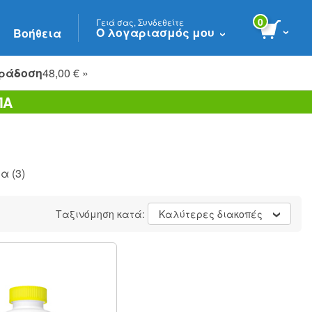
0
Γειά σας, Συνδεθείτε
Ο λογαριασμός μου
Βοήθεια
ράδοση
48,00 € »
ΠΑ
ία
(3)
Ταξινόμηση κατά:
Καλύτερες διακοπές