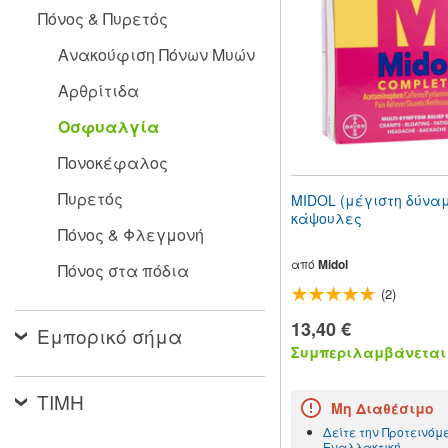
people
Πόνος & Πυρετός
with
visual
Ανακούφιση Πόνων Μυών
disabilities
who
Αρθρίτιδα
are
using
Οσφυαλγία
a
screen
Πονοκέφαλος
reader;
Press
Πυρετός
MIDOL (μέγιστη δύναμ
Control-
κάψουλες
F10
Πόνος & Φλεγμονή
to
open
από
Midol
Πόνος στα πόδια
an
(2)
accessibility
menu.
13,40 €
Εμπορικό σήμα
Συμπεριλαμβάνεται 
ΤΙΜΗ
Μη Διαθέσιμο
Δείτε την Προτεινόμ
Εναλλακτική