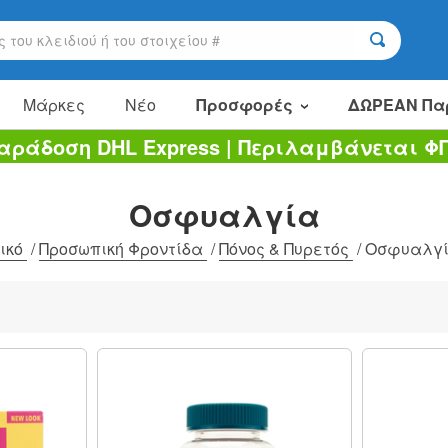
Μάρκες
Νέο
Προσφορές
ΔΩΡΕΑΝ Πα
αράδοση DHL Express | Περιλαμβάνεται Φ
Είδη πώλησης
Πακέτα αξίας
Οσφυαλγία
Εκκαθάριση
ικό
/
Προσωπική Φροντίδα
/
Πόνος & Πυρετός
/
Οσφυαλγ