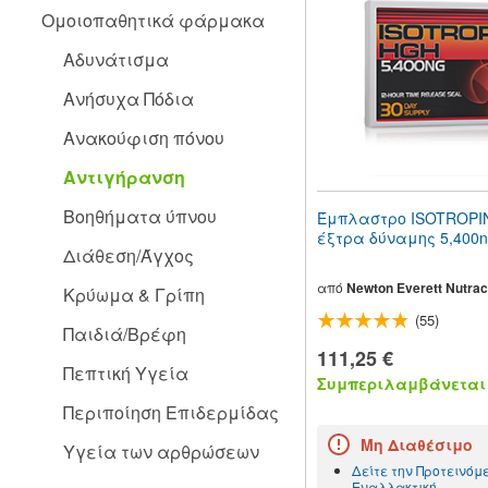
people
Ομοιοπαθητικά φάρμακα
with
visual
Αδυνάτισμα
disabilities
who
Ανήσυχα Πόδια
are
using
Ανακούφιση πόνου
a
screen
Αντιγήρανση
reader;
Press
Βοηθήματα ύπνου
Έμπλαστρο ISOTROPI
Control-
έξτρα δύναμης 5,400
F10
Διάθεση/Άγχος
to
open
από
Newton Everett Nutrac
Κρύωμα & Γρίπη
an
(55)
accessibility
Παιδιά/Βρέφη
menu.
111,25 €
Πεπτική Υγεία
Συμπεριλαμβάνεται 
Περιποίηση Επιδερμίδας
Μη Διαθέσιμο
Υγεία των αρθρώσεων
Δείτε την Προτεινόμ
Εναλλακτική