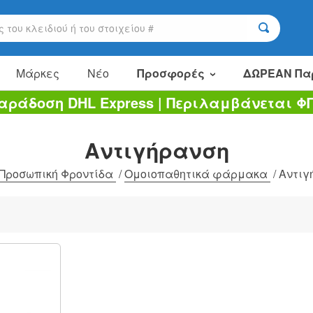
Μάρκες
Νέο
Προσφορές
ΔΩΡΕΑΝ Πα
αράδοση DHL Express | Περιλαμβάνεται Φ
Είδη πώλησης
Πακέτα αξίας
Αντιγήρανση
Εκκαθάριση
Προσωπική Φροντίδα
/
Ομοιοπαθητικά φάρμακα
/
Αντιγ