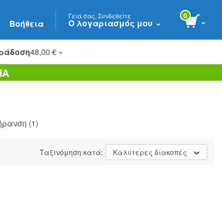
0
Γειά σας, Συνδεθείτε
Ο λογαριασμός μου
Βοήθεια
ράδοση
48,00 € »
ΠΑ
ήρανση
(1)
Ταξινόμηση κατά:
Καλύτερες διακοπές