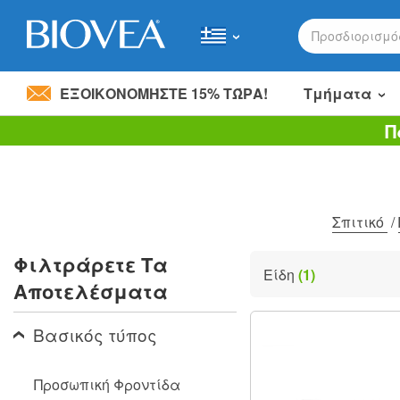
ΕΞΟΙΚΟΝΟΜΉΣΤΕ 15% ΤΏΡΑ!
Τμήματα
Π
Μοιραστείτε’ 20,00 €
με έναν σύντροφο »
Please
note:
This
website
includes
Σπιτικό
/
an
accessibility
Φιλτράρετε Τα
system.
Είδη
(1)
Press
Αποτελέσματα
Control-
F11
to
Βασικός τύπος
adjust
the
website
Προσωπική Φροντίδα
to