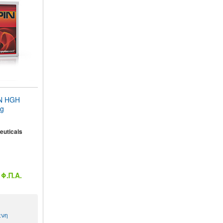
N HGH
ng
euticals
Φ.Π.Α.
ενη