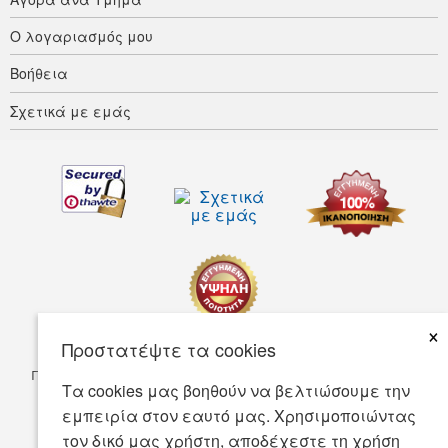
Ο λογαριασμός μου
Βοήθεια
Σχετικά με εμάς
×
Προστατέψτε τα cookies
Προσαρμοστικότητα
Οροι ΧρΗσης
Πολιτική απορρήτου
Τα cookies μας βοηθούν να βελτιώσουμε την
Πολιτική Ασφάλειας
εμπειρία στον εαυτό μας. Χρησιμοποιώντας
τον δικό μας χρήστη, αποδέχεστε τη χρήση