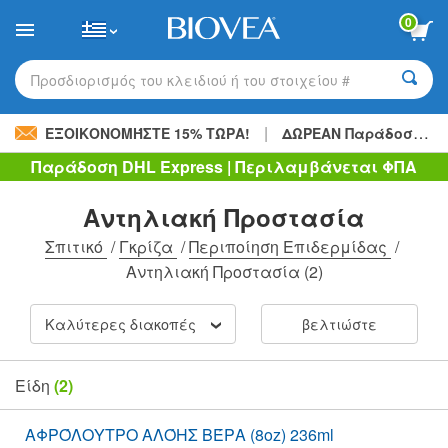
Please
0
note:
This
website
includes
Προσδιορισμός του κλειδιού ή του στοιχείου #
an
accessibility
|
system.
ΕΞΟΙΚΟΝΟΜΉΣΤΕ 15% ΤΏΡΑ!
ΔΩΡΕΑΝ Παράδοση
48,
Παράδοση DHL Express | Περιλαμβάνεται ΦΠΑ
Αντηλιακή Προστασία
Σπιτικό
/
Γκρίζα
/
Περιποίηση Επιδερμίδας
/
Αντηλιακή Προστασία
(2)
Καλύτερες διακοπές
βελτιώστε
Είδη
(2)
ΑΦΡΌΛΟΥΤΡΟ ΑΛΌΗΣ ΒΈΡΑ (8oz) 236ml