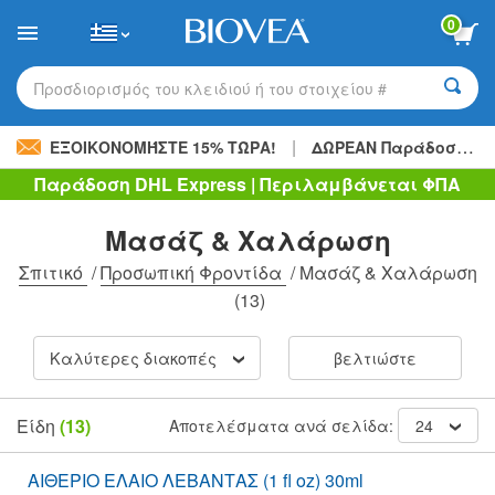
Please
0
note:
This
website
includes
Προσδιορισμός του κλειδιού ή του στοιχείου #
an
accessibility
|
system.
ΕΞΟΙΚΟΝΟΜΉΣΤΕ 15% ΤΏΡΑ!
ΔΩΡΕΑΝ Παράδοση
48,
Παράδοση DHL Express | Περιλαμβάνεται ΦΠΑ
Μασάζ & Χαλάρωση
Σπιτικό
/
Προσωπική Φροντίδα
/
Μασάζ & Χαλάρωση
(13)
Καλύτερες διακοπές
βελτιώστε
Είδη
(13)
Αποτελέσματα ανά σελίδα:
24
ΑΙΘΕΡΙΟ ΕΛΑΙΟ ΛΕΒΑΝΤΑΣ (1 fl oz) 30ml