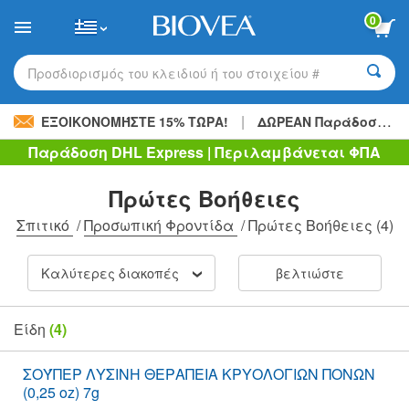
Please
0
note:
This
website
includes
Προσδιορισμός του κλειδιού ή του στοιχείου #
an
accessibility
|
system.
ΕΞΟΙΚΟΝΟΜΉΣΤΕ 15% ΤΏΡΑ!
ΔΩΡΕΑΝ Παράδοση
48,
Παράδοση DHL Express | Περιλαμβάνεται ΦΠΑ
Πρώτες Βοήθειες
Σπιτικό
/
Προσωπική Φροντίδα
/
Πρώτες Βοήθειες
(4)
Καλύτερες διακοπές
βελτιώστε
Είδη
(4)
ΣΟΎΠΕΡ ΛΥΣΙΝΗ ΘΕΡΑΠΕΙΑ ΚΡΥΟΛΟΓΙΩΝ ΠΟΝΩΝ
(0,25 oz) 7g