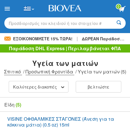
Please
0
note:
This
website
includes
Προσδιορισμός του κλειδιού ή του στοιχείου #
an
accessibility
|
system.
ΕΞΟΙΚΟΝΟΜΉΣΤΕ 15% ΤΏΡΑ!
ΔΩΡΕΑΝ Παράδοση
48,
Παράδοση DHL Express | Περιλαμβάνεται ΦΠΑ
Υγεία των ματιών
Σπιτικό
/
Προσωπική Φροντίδα
/
Υγεία των ματιών
(5)
Καλύτερες διακοπές
βελτιώστε
Είδη
(5)
VISINE ΟΦΘΑΛΜΙΚΈΣ ΣΤΑΓΌΝΕΣ (Άνεση για τα
κόκκινα μάτια) (0.5 oz) 15ml