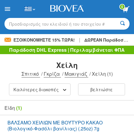
Please
0
note:
This
website
includes
Προσδιορισμός του κλειδιού ή του στοιχείου #
an
accessibility
|
system.
ΕΞΟΙΚΟΝΟΜΉΣΤΕ 15% ΤΏΡΑ!
ΔΩΡΕΑΝ Παράδοση
48,
Παράδοση DHL Express | Περιλαμβάνεται ΦΠΑ
Χείλη
Σπιτικό
/
Γκρίζα
/
Μακιγιάζ
/
Χείλη
(1)
Καλύτερες διακοπές
βελτιώστε
Είδη
(1)
ΒΆΛΣΑΜΟ ΧΕΙΛΙΏΝ ΜΕ ΒΟΎΤΥΡΟ ΚΑΚΑΟ
(Βιολογικό-Φασόλι βανίλιας) (.25oz) 7g