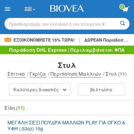
Please
0
note:
This
website
includes
Προσδιορισμός του κλειδιού ή του στοιχείου #
an
accessibility
|
system.
ΕΞΟΙΚΟΝΟΜΉΣΤΕ 15% ΤΏΡΑ!
ΔΩΡΕΑΝ Παράδοση
48,
Παράδοση DHL Express | Περιλαμβάνεται ΦΠΑ
Στυλ
Σπιτικό
/
Γκρίζα
/
Περιποίηση Μαλλιών
/
Στυλ
(11)
Καλύτερες διακοπές
βελτιώστε
Είδη
(11)
ΜΕΓΆΛΗ ΣΈΞΙ ΠΟΎΔΡΑ ΜΑΛΛΙΏΝ PLAY ΓΙΑ ΌΓΚΟ &
ΥΦΉ (.53oz) 15g