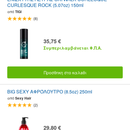
CURLESQUE ROCK (5.07oz) 150ml
από
TIGI
(8)
35,75 €
Συμπεριλαμβάνεται Φ.Π.Α.
Προσθnκη στο καλaθι
BIG SEXY ΑΦΡΌΛΟΥΤΡΟ (8.5oz) 250ml
από
Sexy Hair
(2)
29,80 €