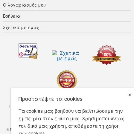
Ο λογαριασμός μου
Βοήθεια
Σχετικά με εμάς
×
Προστατέψτε τα cookies
Προσαρμοστικότητα
Οροι ΧρΗσης
Πολιτική απορρήτου
Τα cookies μας βοηθούν να βελτιώσουμε την
Πολιτική Ασφάλειας
εμπειρία στον εαυτό μας. Χρησιμοποιώντας
τον δικό μας χρήστη, αποδέχεστε τη χρήση
© Πνευματικά δικαιώματα 2001-2026 BIOVEA. Με επιφύλαξη παντός
των cookies.