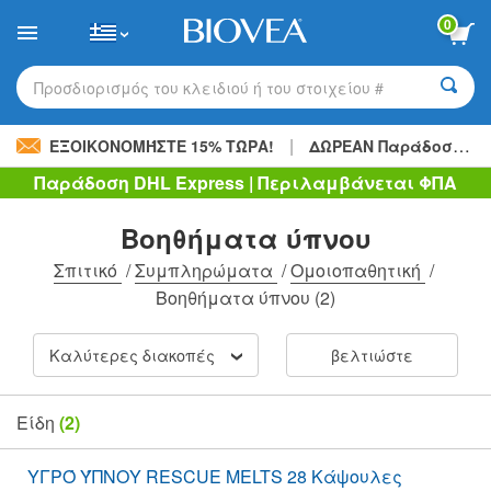
Please
0
note:
This
website
includes
Προσδιορισμός του κλειδιού ή του στοιχείου #
an
accessibility
|
system.
ΕΞΟΙΚΟΝΟΜΉΣΤΕ 15% ΤΏΡΑ!
ΔΩΡΕΑΝ Παράδοση
48,
Παράδοση DHL Express | Περιλαμβάνεται ΦΠΑ
Βοηθήματα ύπνου
Σπιτικό
/
Συμπληρώματα
/
Ομοιοπαθητική
/
Βοηθήματα ύπνου
(2)
Καλύτερες διακοπές
βελτιώστε
Είδη
(2)
ΥΓΡΌ ΎΠΝΟΥ RESCUE MELTS 28 Κάψουλες