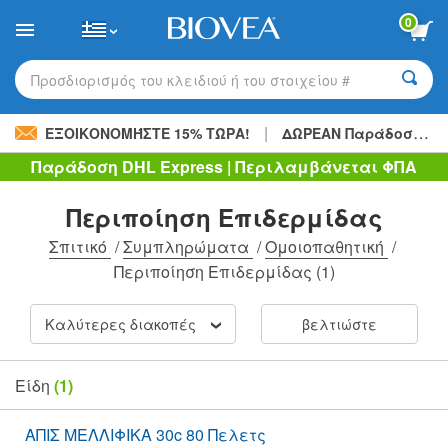
Please
0
note:
This
website
includes
Προσδιορισμός του κλειδιού ή του στοιχείου #
an
accessibility
|
system.
ΕΞΟΙΚΟΝΟΜΉΣΤΕ 15% ΤΏΡΑ!
ΔΩΡΕΑΝ Παράδοση
48,
Παράδοση DHL Express | Περιλαμβάνεται ΦΠΑ
Περιποίηση Επιδερμίδας
Σπιτικό
/
Συμπληρώματα
/
Ομοιοπαθητική
/
Περιποίηση Επιδερμίδας
(1)
Καλύτερες διακοπές
βελτιώστε
Είδη
(1)
ΑΠΙΣ ΜΕΛΛΙΦΙΚΑ 30c 80 Πελετς