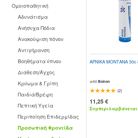
people
Ομοιοπαθητική
with
visual
Αδυνάτισμα
disabilities
who
Ανήσυχα Πόδια
are
using
Ανακούφιση πόνου
a
screen
Αντιγήρανση
reader;
Press
Βοηθήματα ύπνου
ΑΡΝΙΚΑ ΜΟΝΤΑΝΑ 30c 
Control-
F10
Διάθεση/Άγχος
to
open
από
Boiron
Κρύωμα & Γρίπη
an
(2)
accessibility
Παιδιά/Βρέφη
menu.
11,25 €
Πεπτική Υγεία
Συμπεριλαμβάνεται 
Περιποίηση Επιδερμίδας
Προσωπική Φροντίδα