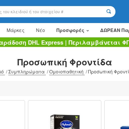
Μάρκες
Νέο
Προσφορές
ΔΩΡΕΑΝ Πα
αράδοση DHL Express | Περιλαμβάνεται Φ
Είδη πώλησης
Πακέτα αξίας
Προσωπική Φροντίδα
Εκκαθάριση
κό
/
Συμπληρώματα
/
Ομοιοπαθητική
/
Προσωπική Φροντ