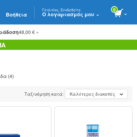
0
Γειά σας, Συνδεθείτε
Ο λογαριασμός μου
Βοήθεια
ράδοση
48,00 € »
ΠΑ
ίδα
(4)
Ταξινόμηση κατά:
Καλύτερες διακοπές