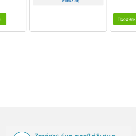
απόκλιση
ι
Προσθnκ
Ζητήστε ένα προβάδισμα