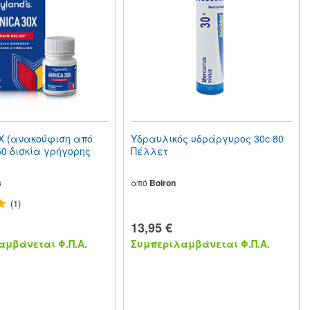
X (ανακούφιση από
Υδραυλικός υδράργυρος 30c 80
50 δισκία γρήγορης
Πέλλετ
s
από
Boiron
(1)
13,95 €
μβάνεται Φ.Π.Α.
Συμπεριλαμβάνεται Φ.Π.Α.