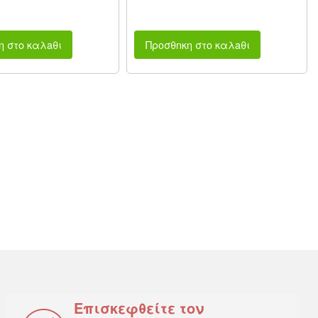
η στο καλaθι
Προσθnκη στο καλaθι
Επισκεφθείτε τον