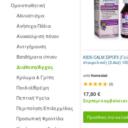
people
Ομοιοπαθητική
with
visual
Αδυνάτισμα
disabilities
who
Ανήσυχα Πόδια
are
using
Ανακούφιση πόνου
a
screen
Αντιγήρανση
reader;
Press
Βοηθήματα ύπνου
KIDS CALM ΣΙΡΌΠΙ (Γε
Control-
σταφυλιού) (3.4oz) 10
F10
Διάθεση/Άγχος
to
open
από
Homeolab
Κρύωμα & Γρίπη
an
(3)
accessibility
Παιδιά/Βρέφη
menu.
17,80 €
Πεπτική Υγεία
Συμπεριλαμβάνεται 
Περιποίηση Επιδερμίδας
Προσθnκη στο καλaθ
Προσωπική Φροντίδα