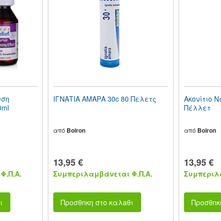
ύση
ΙΓΝΑΤΙΑ ΑΜΑΡΑ 30c 80 Πελετς
Ακονίτιο 
0ml
Πέλλετ
από
Boiron
από
Boiron
13,95 €
13,95 €
Φ.Π.Α.
Συμπεριλαμβάνεται Φ.Π.Α.
Συμπεριλα
ι
Προσθnκη στο καλaθι
Προσθnκ