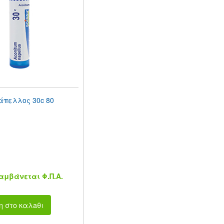
Νάπελλος 30c 80
μβάνεται Φ.Π.Α.
η στο καλaθι