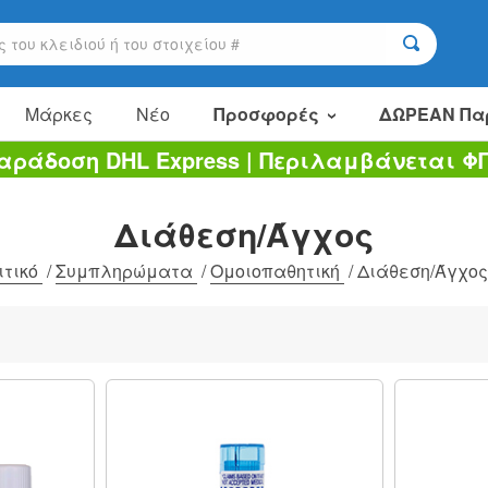
Μάρκες
Νέο
Προσφορές
ΔΩΡΕΑΝ Πα
αράδοση DHL Express | Περιλαμβάνεται Φ
Είδη πώλησης
Πακέτα αξίας
Διάθεση/Άγχος
Εκκαθάριση
ιτικό
/
Συμπληρώματα
/
Ομοιοπαθητική
/
Διάθεση/Άγχος