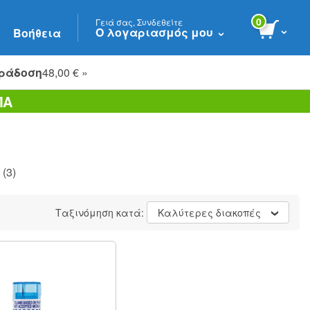
0
Γειά σας, Συνδεθείτε
Ο λογαριασμός μου
Βοήθεια
ράδοση
48,00 € »
ΠΑ
(3)
Ταξινόμηση κατά:
Καλύτερες διακοπές