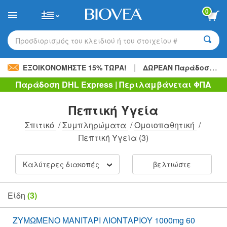
Please
0
note:
This
website
includes
Προσδιορισμός του κλειδιού ή του στοιχείου #
an
accessibility
|
system.
ΕΞΟΙΚΟΝΟΜΉΣΤΕ 15% ΤΏΡΑ!
ΔΩΡΕΑΝ Παράδοση
48,
Παράδοση DHL Express | Περιλαμβάνεται ΦΠΑ
Πεπτική Υγεία
Σπιτικό
/
Συμπληρώματα
/
Ομοιοπαθητική
/
Πεπτική Υγεία
(3)
Καλύτερες διακοπές
βελτιώστε
Είδη
(3)
ΖΥΜΩΜΕΝΟ ΜΑΝΙΤΑΡΙ ΛΙΟΝΤΑΡΙΟΥ 1000mg 60