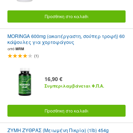
Προσθnκη στο καλaθι
MORINGA 600mg (ακατέργαστη, σούπερ τροφή) 60
κάψουλες για χορτοφάγους
από
MRM
(1)
16,90 €
Συμπεριλαμβάνεται Φ.Π.Α.
Προσθnκη στο καλaθι
ΖΥΜΗ ΖΥΘΡΑΣ (Μειωμένη Πικρία) (1lb) 454g