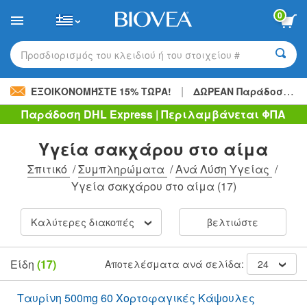
Please
0
note:
This
website
includes
Προσδιορισμός του κλειδιού ή του στοιχείου #
an
accessibility
|
system.
ΕΞΟΙΚΟΝΟΜΉΣΤΕ 15% ΤΏΡΑ!
ΔΩΡΕΑΝ Παράδοση
48,
Παράδοση DHL Express | Περιλαμβάνεται ΦΠΑ
Υγεία σακχάρου στο αίμα
Σπιτικό
/
Συμπληρώματα
/
Ανά Λύση Υγείας
/
Υγεία σακχάρου στο αίμα
(17)
Καλύτερες διακοπές
βελτιώστε
Είδη
(17)
Αποτελέσματα ανά σελίδα:
24
Ταυρίνη 500mg 60 Χορτοφαγικές Κάψουλες