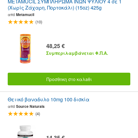
METAMUCIL ΣΥΜΠΛΗΡΩΜΑ ΙΝΩΝ ΨΥΛΙΟΥ 4 σε 1
(Χωρίς Ζάχαρη, Πορτοκάλι) (15oz) 425g
από
Metamucil
(10)
48,25 €
Συμπεριλαμβάνεται Φ.Π.Α.
Προσθnκη στο καλaθι
Θειικό βαναδυλο 10mg 100 δισκία
από
Source Naturals
(4)
14,35 €