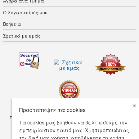
Αγορά ανά Τμήμα
Ο λογαριασμός μου
Βοήθεια
Σχετικά με εμάς
×
Προστατέψτε τα cookies
Προσαρμοστικότητα
Οροι ΧρΗσης
Πολιτική απορρήτου
Τα cookies μας βοηθούν να βελτιώσουμε την
Πολιτική Ασφάλειας
εμπειρία στον εαυτό μας. Χρησιμοποιώντας
τον δικό μας χρήστη, αποδέχεστε τη χρήση