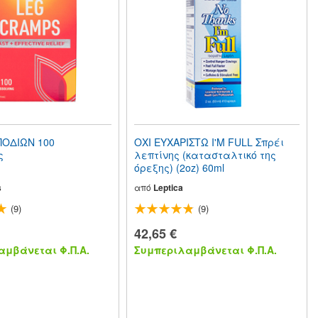
ΠΟΔΙΩΝ 100
ΟΧΙ ΕΥΧΑΡΙΣΤΩ I'M FULL Σπρέι
ς
λεπτίνης (κατασταλτικό της
όρεξης) (2oz) 60ml
s
από
Leptica
(9)
(9)
42,65 €
μβάνεται Φ.Π.Α.
Συμπεριλαμβάνεται Φ.Π.Α.