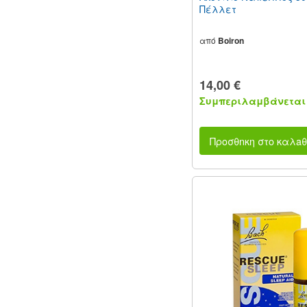
Πέλλετ
από
Boiron
14,00 €
Συμπεριλαμβάνεται 
Προσθnκη στο καλaθ