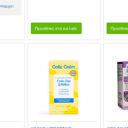
 υπάρχει
Προσθnκη στο καλaθι
Προσθnκ