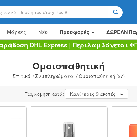
Μάρκες
Νέο
Προσφορές
ΔΩΡΕΑΝ Πα
αράδοση DHL Express | Περιλαμβάνεται Φ
Είδη πώλησης
Πακέτα αξίας
Ομοιοπαθητική
Εκκαθάριση
Σπιτικό
/
Συμπληρώματα
/
Ομοιοπαθητική
(27)
Ταξινόμηση κατά:
Καλύτερες διακοπές