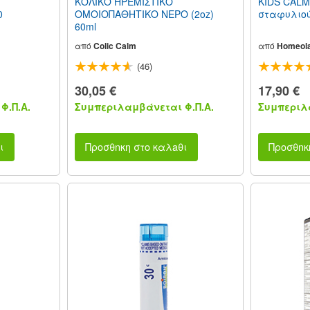
ΚΟΛΙΚΟ ΗΡΕΜΙΣΤΙΚΟ
KIDS CALM
0
ΟΜΟΙΟΠΑΘΗΤΙΚΟ ΝΕΡΟ (2oz)
σταφυλιού)
60ml
από
Colic Calm
από
Homeol
(46)
30,05 €
17,90 €
Φ.Π.Α.
Συμπεριλαμβάνεται Φ.Π.Α.
Συμπεριλα
ι
Προσθnκη στο καλaθι
Προσθnκ