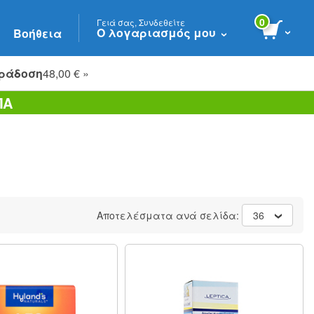
0
Γειά σας, Συνδεθείτε
Ο λογαριασμός μου
Βοήθεια
ράδοση
48,00 € »
ΠΑ
Αποτελέσματα ανά σελίδα:
36