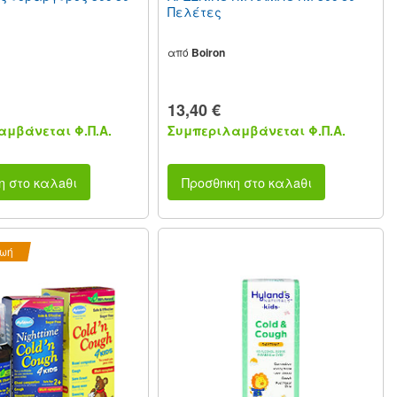
Πελέτες
από
Boiron
13,40 €
μβάνεται Φ.Π.Α.
Συμπεριλαμβάνεται Φ.Π.Α.
η στο καλaθι
Προσθnκη στο καλaθι
ζωή