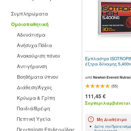
people
with
Συμπληρώματα
visual
disabilities
Ομοιοπαθητική
who
are
Αδυνάτισμα
using
a
Ανήσυχα Πόδια
screen
reader;
Ανακούφιση πόνου
Press
Έμπλαστρο ISOTROPI
Control-
έξτρα δύναμης 5,400
Αντιγήρανση
F10
to
Βοηθήματα ύπνου
open
από
Newton Everett Nutrac
an
(55)
Διάθεση/Άγχος
accessibility
menu.
111,45 €
Κρύωμα & Γρίπη
Συμπεριλαμβάνεται 
Παιδιά/Βρέφη
Πεπτική Υγεία
Μη Διαθέσιμο
Δείτε την Προτεινόμ
Περιποίηση Επιδερμίδας
Εναλλακτική