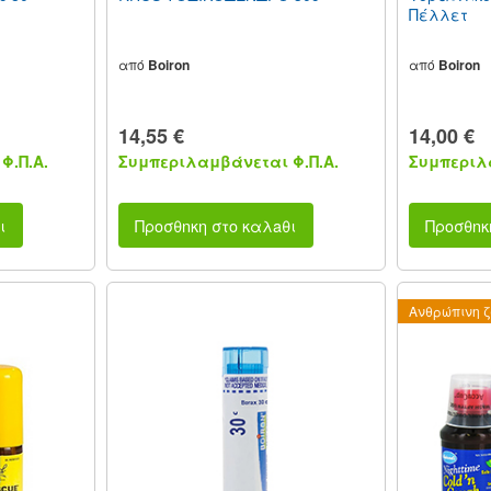
Πέλλετ
από
Boiron
από
Boiron
14,55 €
14,00 €
Φ.Π.Α.
Συμπεριλαμβάνεται Φ.Π.Α.
Συμπεριλα
ι
Προσθnκη στο καλaθι
Προσθnκ
Ανθρώπινη 