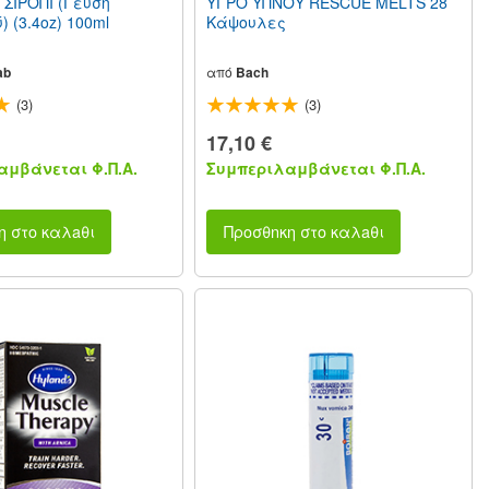
 ΣΙΡΌΠΙ (Γεύση
ΥΓΡΌ ΎΠΝΟΥ RESCUE MELTS 28
 (3.4oz) 100ml
Κάψουλες
ab
από
Bach
(3)
(3)
17,10 €
μβάνεται Φ.Π.Α.
Συμπεριλαμβάνεται Φ.Π.Α.
η στο καλaθι
Προσθnκη στο καλaθι