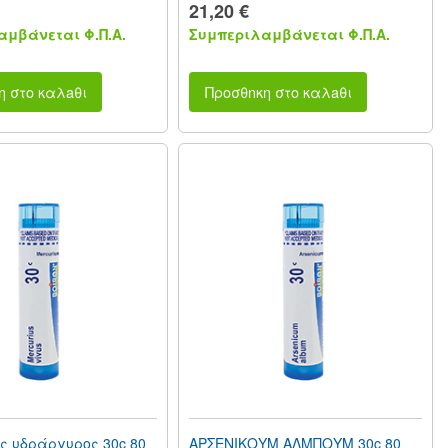
21,20 €
μβάνεται Φ.Π.Α.
Συμπεριλαμβάνεται Φ.Π.Α.
η στο καλaθι
Προσθnκη στο καλaθι
ς υδράργυρος 30c 80
ΑΡΣΕΝΙΚΟΥΜ ΑΛΜΠΟΥΜ 30c 80