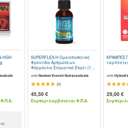
N HGH
SUPERFLEX-H Ομοιοπαθητική
ΚΡΑΜΠΕΣ 
ng
Φροντίδα Αρθρώσεων
ταμπλέτε
Φόρμουλα Στοματικό Σπρέι (1oz)
30ml
euticals
από
Newton Everett Nutraceuticals
από
Hyland'
(3)
45,50 €
29,00 €
Φ.Π.Α.
Συμπεριλαμβάνεται Φ.Π.Α.
Συμπεριλα
ενη