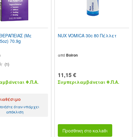
ΘΕΡΑΠΕΙΑΣ (Με
NUX VOMICA 30c 80 Πέλλετ
5oz) 70.9g
s
από
Boiron
(1)
11,15 €
μβάνεται Φ.Π.Α.
Συμπεριλαμβάνεται Φ.Π.Α.
ιαθέσιμο
ποιήστε όταν υπάρχει
απόκλιση
Προσθnκη στο καλaθι