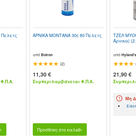
0 Πελετς
ΑΡΝΙΚΑ ΜΟΝΤΑΝΑ 30c 80 Πελετς
ΤΖΕΛ ΜΥΟ
Άρνικα) (2.
από
Boiron
από
Hyland'
(2)
11,30 €
21,90 €
Φ.Π.Α.
Συμπεριλαμβάνεται Φ.Π.Α.
Συμπεριλα
Μη Δ
Ειδο
ι
Προσθnκη στο καλaθι