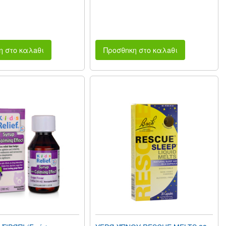
η στο καλaθι
Προσθnκη στο καλaθι