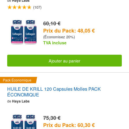
de
Haya Labs
(107)
60,10 €
Prix du Pack: 48,05 €
(Économisez 20%)
TVA incluse
Ajouter au panier
Pack Économique
HUILE DE KRILL 120 Capsules Molles PACK
ÉCONOMIQUE
de
Haya Labs
75,30 €
Prix du Pack: 60,30 €