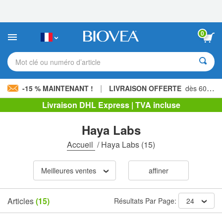
Veuillez
noter
:
Ce
0
site
Web
comprend
Mot clé ou numéro d’article
un
système
d'accessibilité.
|
-15 % MAINTENANT !
LIVRAISON OFFERTE
dès 60,00 € »
Livraison DHL Express | TVA incluse
Haya Labs
Accueil
/
Haya Labs
(15)
Meilleures ventes
affiner
Articles
(15)
Résultats Par Page:
24