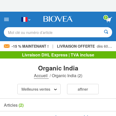
Veuillez
noter
:
Ce
0
site
Web
comprend
Mot clé ou numéro d’article
un
système
d'accessibilité.
|
-15 % MAINTENANT !
LIVRAISON OFFERTE
dès 60,00 € »
Livraison DHL Express | TVA incluse
Organic India
Accueil
/
Organic India
(2)
Meilleures ventes
affiner
Articles
(2)