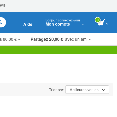
0
Bonjour, connectez-vous
Mon compte
Aide
s 60,00 € »
Partagez 20,00 €
avec un ami »
Étudiants, seniors & soignants
Trier par:
Meilleures ventes