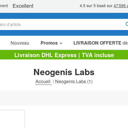
Nouveau
Promos
LIVRAISON OFFERTE
dè
Articles en Promotion
Livraison DHL Express | TVA incluse
Packs Économiques
Neogenis Labs
Liquidation
Accueil
/
Neogenis Labs
(1)