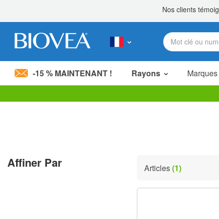
-15 % MAINTENANT !
Rayons
Marques
Veuillez
noter
:
Ce
site
Web
comprend
Affiner Par
un
Articles
(1)
système
d'accessibilité.
Appuyez
sur
Ctrl-
F11