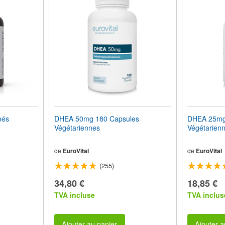
més
DHEA 50mg 180 Capsules
DHEA 25mg
Végétariennes
Végétarien
de
EuroVital
de
EuroVital
(255)
34,80 €
18,85 €
TVA incluse
TVA inclus
Ajouter au panier
Ajouter a