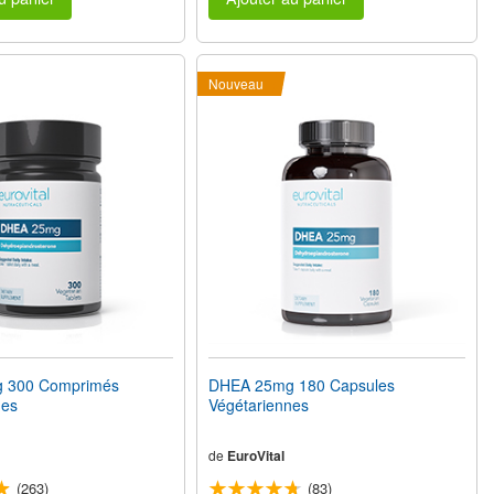
Nouveau
 300 Comprimés
DHEA 25mg 180 Capsules
nes
Végétariennes
de
EuroVital
(263)
(83)