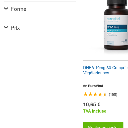
pour
Forme
adapter
le
site
Web
Prix
aux
malvoyants
qui
utilisent
un
lecteur
d'écran ;
Appuyez
DHEA 10mg 30 Compri
sur
Végétariennes
Ctrl-
F10
pour
de
EuroVital
ouvrir
(158)
un
menu
10,65 €
d'accessibilité.
TVA incluse
Ajouter au panier