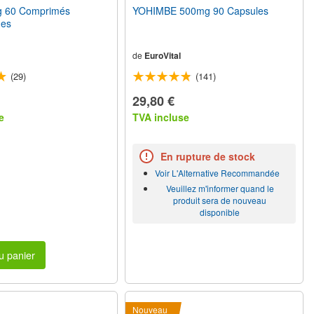
 60 Comprimés
YOHIMBE 500mg 90 Capsules
nes
de
EuroVital
(29)
(141)
29,80 €
e
TVA incluse
En rupture de stock
Voir L'Alternative Recommandée
Veuillez m'informer quand le
produit sera de nouveau
disponible
u panier
Nouveau