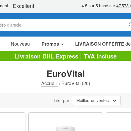
Nouveau
Promos
LIVRAISON OFFERTE
dè
Articles en Promotion
Livraison DHL Express | TVA incluse
Packs Économiques
EuroVital
Liquidation
Accueil
/
EuroVital
(20)
Trier par:
Meilleures ventes