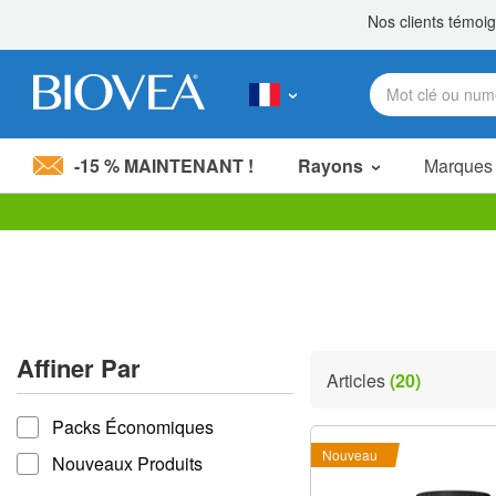
-15 % MAINTENANT !
Rayons
Marques
Veuillez
noter
:
Ce
site
Web
comprend
Affiner Par
un
Articles
(20)
système
Affiner par
d'accessibilité.
Packs Économiques
Appuyez
sur
Nouveau
Nouveaux Produits
Ctrl-
F11