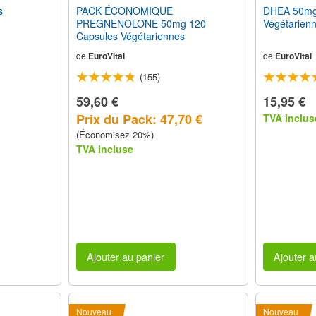
s
PACK ÉCONOMIQUE
DHEA 50mg
PREGNENOLONE 50mg 120
Végétarien
Capsules Végétariennes
de
EuroVital
de
EuroVital
(155)
59,60 €
15,95 €
Prix du Pack: 47,70 €
TVA inclus
(Économisez 20%)
TVA incluse
Ajouter au panier
Ajouter a
Nouveau
Nouveau