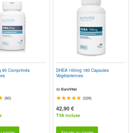
 90 Comprimés
DHEA 100mg 180 Capsules
nes
Végétariennes
de
EuroVital
(60)
(229)
42,90 €
e
TVA incluse
u panier
Ajouter au panier