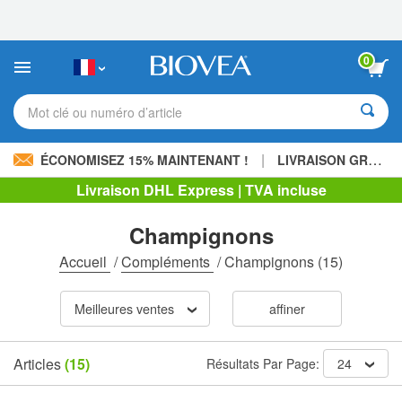
Veuillez
noter
:
Ce
0
site
Web
comprend
Mot clé ou numéro d’article
un
système
d'accessibilité.
|
ÉCONOMISEZ 15% MAINTENANT !
LIVRAISON GRATUITE
Livraison DHL Express | TVA incluse
Champignons
Accueil
/
Compléments
/
Champignons
(15)
Meilleures ventes
affiner
Articles
(15)
Résultats Par Page:
24