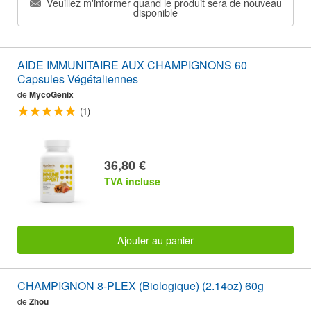
Veuillez m'informer quand le produit sera de nouveau
disponible
AIDE IMMUNITAIRE AUX CHAMPIGNONS 60
Capsules Végétaliennes
de
MycoGenix
(1)
36,80 €
TVA incluse
Ajouter au panier
CHAMPIGNON 8-PLEX (Biologique) (2.14oz) 60g
de
Zhou