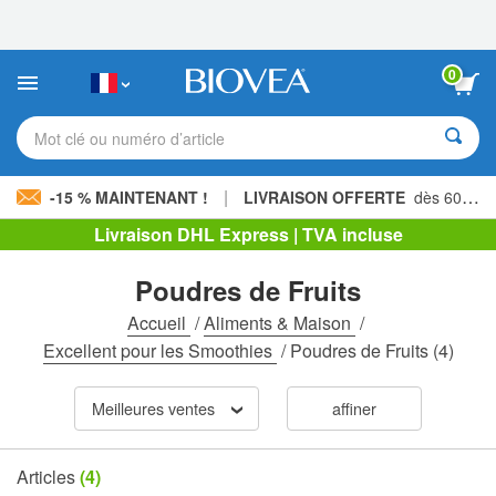
Veuillez
noter
:
Ce
0
site
Web
comprend
Mot clé ou numéro d’article
un
système
d'accessibilité.
|
-15 % MAINTENANT !
LIVRAISON OFFERTE
dès 60,00 € »
Livraison DHL Express | TVA incluse
Poudres de Fruits
Accueil
/
Aliments & Maison
/
Excellent pour les Smoothies
/
Poudres de Fruits
(4)
Meilleures ventes
affiner
Articles
(4)