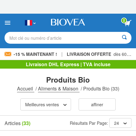
Veuillez
noter
:
Ce
0
site
Web
comprend
Mot clé ou numéro d’article
un
système
d'accessibilité.
|
-15 % MAINTENANT !
LIVRAISON OFFERTE
dès 60,00 € »
Livraison DHL Express | TVA incluse
Produits Bio
Accueil
/
Aliments & Maison
/
Produits Bio
(33)
Meilleures ventes
affiner
Articles
(33)
Résultats Par Page:
24