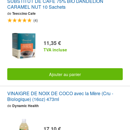
SUBSTITUT DE CAFÉ 75% BIO DANDELION
CARAMEL NUT 10 Sachets
de
Teeccino Cafe
(4)
11,35 €
TVA incluse
Ajouter au panier
VINAIGRE DE NOIX DE COCO avec la Mère (Cru -
Biologique) (16oz) 473ml
de
Dynamic Health
17,10 €